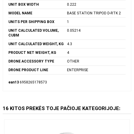
UNIT BOX LENGTH
1.058
UNIT BOX WIDTH
0.222
MODEL NAME
BASE STATION TRIPOD D-RTK 2
UNITS PER SHIPPING BOX
1
UNIT CALCULATED VOLUME,
0.05214
CUBM
UNIT CALCULATED WEIGHT, KG
4.3
PRODUCT NET WEIGHT, KG
4
DRONE ACCESSORY TYPE
OTHER
DRONE PRODUCT LINE
ENTERPRISE
ean13
6958265178573
16 KITOS PREKĖS TOJE PAČIOJE KATEGORIJOJE: