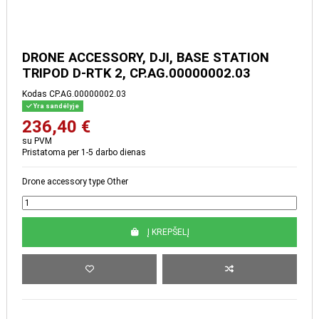
DRONE ACCESSORY, DJI,
BASE STATION TRIPOD D-
RTK 2, CP.AG.00000002.03
Kodas
CP.AG.00000002.03
Yra sandėlyje
236,40 €
su PVM
Pristatoma per 1-5 darbo dienas
Drone accessory type Other
Į KREPŠELĮ