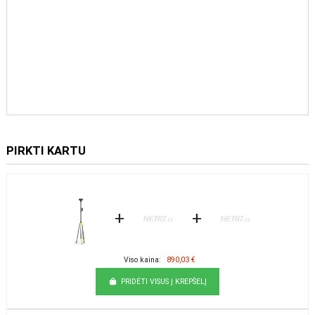
PIRKTI KARTU
+
+
Viso kaina:
890,03 €
PRIDĖTI VISUS Į KREPŠELĮ