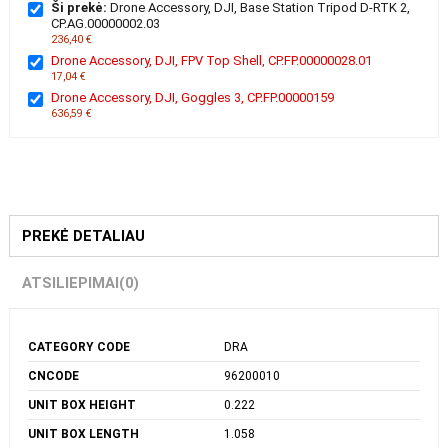
Ši prekė:
Drone Accessory, DJI, Base Station Tripod D-RTK 2,
CP.AG.00000002.03
236,40 €
Drone Accessory, DJI, FPV Top Shell, CP.FP.00000028.01
17,04 €
Drone Accessory, DJI, Goggles 3, CP.FP.00000159
636,59 €
PREKĖ DETALIAU
ATSILIEPIMAI
(0)
CATEGORY CODE
DRA
CNCODE
96200010
UNIT BOX HEIGHT
0.222