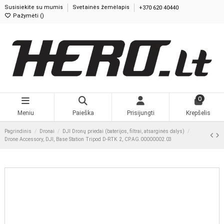
Susisiekite su mumis
Svetainės žemėlapis
+370 620 40440
Pažymėti (
0
)
0
Meniu
Paieška
Prisijungti
Krepšelis
Pagrindinis
Dronai
DJI Dronų priedai (baterijos, filtrai, atsarginės dalys)
Drone Accessory, DJI, Base Station Tripod D-RTK 2, CP.AG.00000002.03