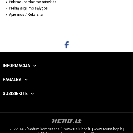
Pirkimo - pardavimo taisyklės
Prekių įsigijimo sąlygos
Apie mus / Rekvizitai
INFORMACIJA
PAGALBA
SUSISIEKITE
2022 UAB "Sedum kompiuteriai" |
www.DellShop.lt
|
www.AsusShop.lt
|