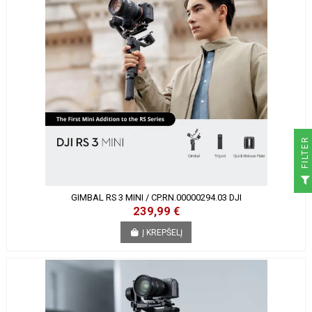
R
F
I
L
T
E
GIMBAL RS 3 MINI / CP.RN.00000294.03 DJI
239,99 €
Į KREPŠELĮ