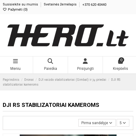
Susisiekite su mumis
Svetainės žemėlapis
+370 620 40440
Pažymėti (
0
)
0
Meniu
Paieška
Prisijungti
Krepšelis
Pagrindinis
Dronai
DJI vaizdo stabilizatoriai (Gimbal) ir jų priedai
DJI RS
stabilizatoriai kameroms
DJI RS STABILIZATORIAI KAMEROMS
Pirma sandėlyje
5