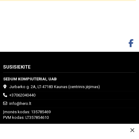
SUSISIEKITE
SEDUM KOMPIUTERIAI, UAB
Jurbarko g. 2A, LT-47183 Kaunas (centrinis įėjimas)
+37062040440
info@hero.lt
Įmonės kodas: 135785469
PVM kodas: LT357854610
×
I - V 10:00 - 18:00
VI-VII Nedirbame