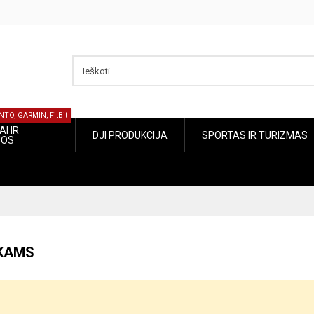
NTO, GARMIN, FitBit
I IR
DJI PRODUKCIJA
SPORTAS IR TURIZMAS
JOS
NKAMS