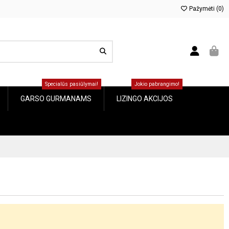
Pažymėti (
0
)
Specialūs pasiūlymai!
Jokio pabrangimo!
GARSO GURMANAMS
LIZINGO AKCIJOS