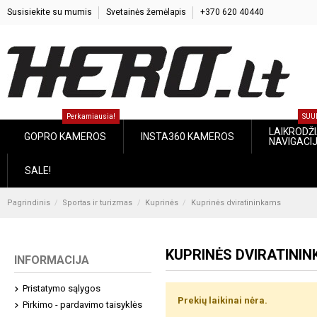
Susisiekite su mumis
Svetainės žemėlapis
+370 620 40440
Perkamiausia!
SUU
LAIKRODŽIA
GOPRO KAMEROS
INSTA360 KAMEROS
NAVIGACI
SALE!
Pagrindinis
Sportas ir turizmas
Kuprinės
Kuprinės dviratininkams
KUPRINĖS DVIRATINI
INFORMACIJA
Pristatymo sąlygos
Prekių laikinai nėra.
Pirkimo - pardavimo taisyklės