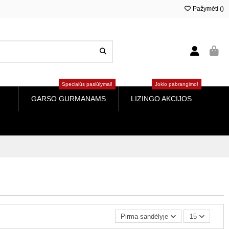
Pažymėti (
0
)
Specialūs pasiūlymai!
Jokio pabrangimo!
GARSO GURMANAMS
LIZINGO AKCIJOS
Pirma sandėlyje
15