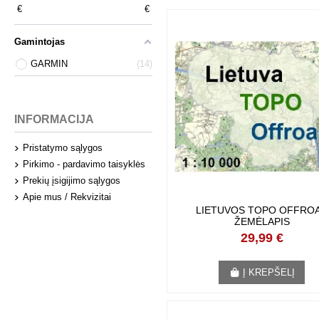
29
€
629
€
Gamintojas
GARMIN
14
INFORMACIJA
Pristatymo sąlygos
Pirkimo - pardavimo taisyklės
Prekių įsigijimo sąlygos
Apie mus / Rekvizitai
LIETUVOS TOPO OFFROA
ŽEMĖLAPIS
29,99 €
Į KREPŠELĮ