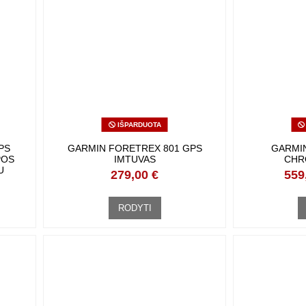
IŠPARDUOTA
PS
GARMIN FORETREX 801 GPS
GARMI
OS
IMTUVAS
CHR
U
279,00 €
559
RODYTI