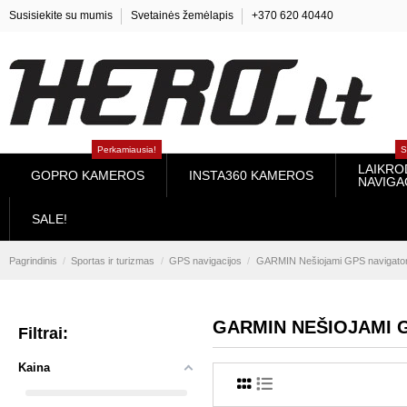
Susisiekite su mumis
Svetainės žemėlapis
+370 620 40440
Perkamiausia!
SUU
LAIKRODŽIA
GOPRO KAMEROS
INSTA360 KAMEROS
NAVIGACI
SALE!
Pagrindinis
Sportas ir turizmas
GPS navigacijos
GARMIN Nešiojami GPS nav
GARMIN NEŠIOJAMI GP
Filtrai:
Kaina