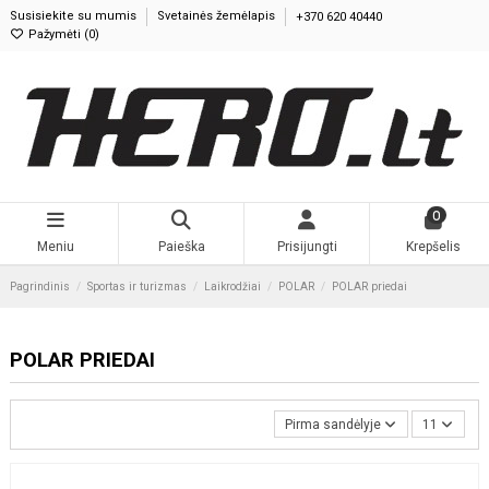
Susisiekite su mumis
Svetainės žemėlapis
+370 620 40440
Pažymėti (
0
)
0
Meniu
Paieška
Prisijungti
Krepšelis
Pagrindinis
Sportas ir turizmas
Laikrodžiai
POLAR
POLAR priedai
POLAR PRIEDAI
Pirma sandėlyje
11