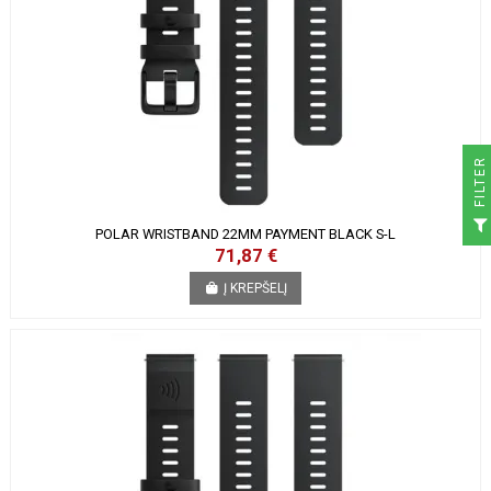
R
F
I
L
T
E
POLAR WRISTBAND 22MM PAYMENT BLACK S-L
71,87 €
Į KREPŠELĮ