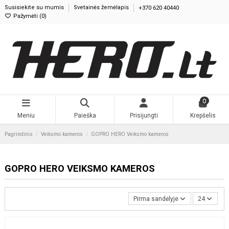
Susisiekite su mumis
Svetainės žemėlapis
+370 620 40440
Pažymėti (
0
)
0
Meniu
Paieška
Prisijungti
Krepšelis
Pagrindinis
Veiksmo kameros
GOPRO HERO Veiksmo kameros
GOPRO HERO VEIKSMO KAMEROS
Pirma sandėlyje
24