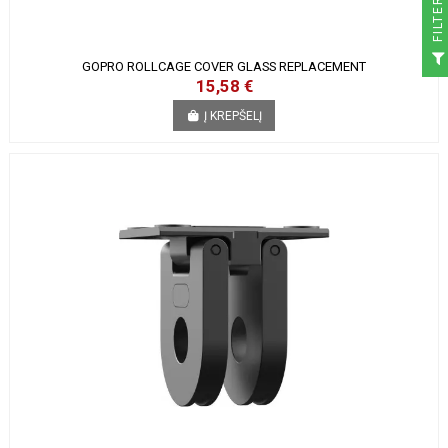
R
F
I
L
T
E
GOPRO ROLLCAGE COVER GLASS REPLACEMENT
15,58 €
Į KREPŠELĮ