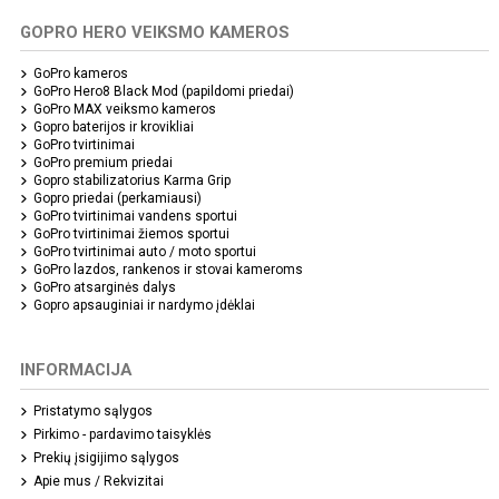
GOPRO HERO VEIKSMO KAMEROS
GoPro kameros
GoPro Hero8 Black Mod (papildomi priedai)
GoPro MAX veiksmo kameros
Gopro baterijos ir krovikliai
GoPro tvirtinimai
GoPro premium priedai
Gopro stabilizatorius Karma Grip
Gopro priedai (perkamiausi)
GoPro tvirtinimai vandens sportui
GoPro tvirtinimai žiemos sportui
GoPro tvirtinimai auto / moto sportui
GoPro lazdos, rankenos ir stovai kameroms
GoPro atsarginės dalys
Gopro apsauginiai ir nardymo įdėklai
INFORMACIJA
Pristatymo sąlygos
Pirkimo - pardavimo taisyklės
Prekių įsigijimo sąlygos
Apie mus / Rekvizitai