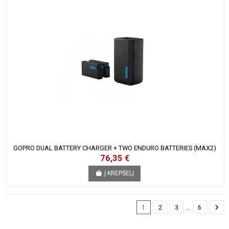
GOPRO DUAL BATTERY CHARGER + TWO ENDURO BATTERIES (MAX2)
76,35 €
Į KREPŠELĮ
1
2
3
…
6