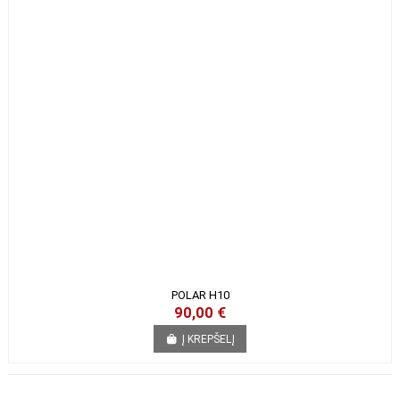
R
F
I
L
T
E
POLAR H10
90,00 €
Į KREPŠELĮ