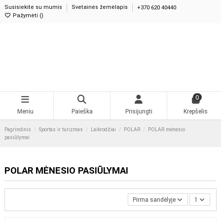
Susisiekite su mumis
Svetainės žemėlapis
+370 620 40440
Pažymėti (
0
)
0
Meniu
Paieška
Prisijungti
Krepšelis
Pagrindinis
Sportas ir turizmas
Laikrodžiai
POLAR
POLAR mėnesio
pasiūlymai
POLAR MĖNESIO PASIŪLYMAI
Pirma sandėlyje
1