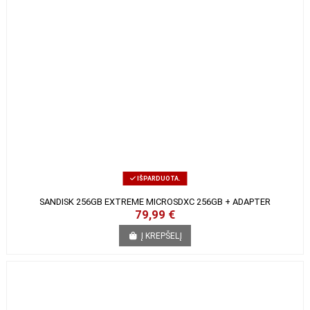
R
F
I
L
T
E
IŠPARDUOTA.
SANDISK 256GB EXTREME MICROSDXC 256GB + ADAPTER
79,99 €
Į KREPŠELĮ