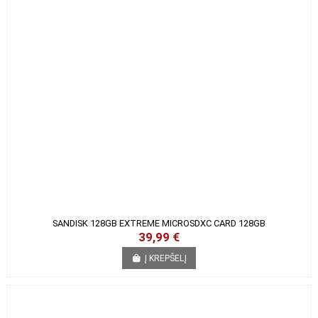
SANDISK 128GB EXTREME MICROSDXC CARD 128GB
39,99 €
Į KREPŠELĮ