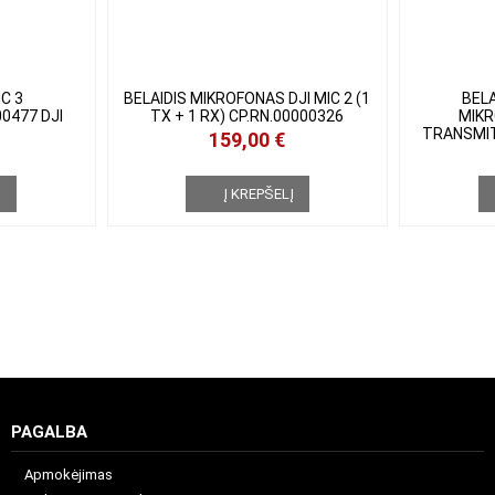
IC 3
BELAIDIS MIKROFONAS DJI MIC 2
BELA
00477 DJI
(1 TX + 1 RX) CP.RN.00000326
MIKR
TRANSMIT
159,00 €
Į
Į KREPŠELĮ
PAGALBA
Apmokėjimas