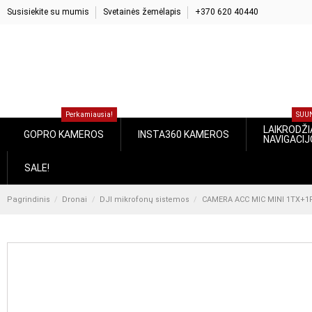
Susisiekite su mumis
Svetainės žemėlapis
+370 620 40440
Perkamiausia!
S
LAIKROD
GOPRO KAMEROS
INSTA360 KAMEROS
NAVIGA
SALE!
Pagrindinis
Dronai
DJI mikrofonų sistemos
CAMERA ACC MIC MINI 1TX+1RX/CP.R