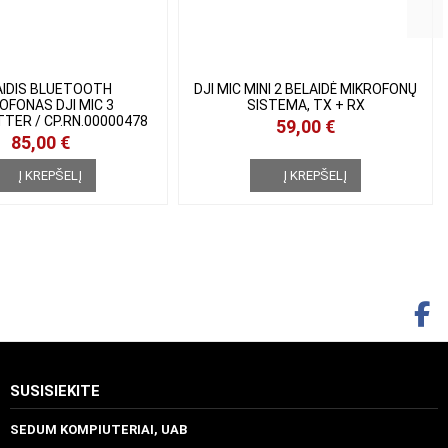
IDIS BLUETOOTH
DJI MIC MINI 2 BELAIDĖ
OFONAS DJI MIC 3
MIKROFONŲ SISTEMA, TX + RX
TER / CP.RN.00000478
59,00 €
85,00 €
Į KREPŠELĮ
Į KREPŠELĮ
SUSISIEKITE
SEDUM KOMPIUTERIAI, UAB