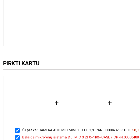
PIRKTI KARTU
+
+
Ši prekė:
CAMERA ACC MIC MINI 1TX+1RX/CP.RN.00000432.03 DJI
58,98
Belaidė mikrofonų sistema DJI MIC 3 2TX+1RX+CASE / CP.RN.00000480
25