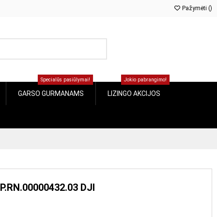
Pažymėti (
0
)
Specialūs pasiūlymai!
Jokio pabrangimo!
GARSO GURMANAMS
LIZINGO AKCIJOS
P.RN.00000432.03 DJI