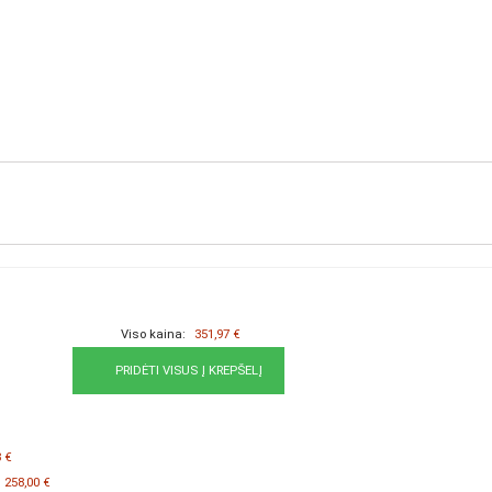
Viso kaina:
351,97 €
PRIDĖTI VISUS Į KREPŠELĮ
 €
8,00 €