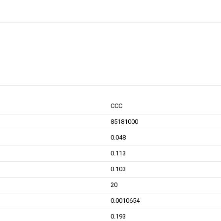
CCC
85181000
0.048
0.113
0.103
20
0.0010654
0.193