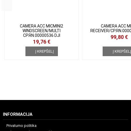
CAMERA ACC MICMINI2
CAMERA ACC M
WINDSCREEN/MULTI
RECEIVER/CP.RN.000
CP.RN.00000536 DJI
99,80 €
19,76 €
Į KREPŠELĮ
Į KREPŠEL
INFORMACIJA
Privatumo politika