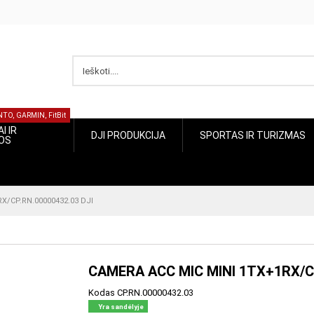
UUNTO, GARMIN, FitBit
ŽIAI IR
SPORTAS IR
DJI PRODUKCIJA
CIJOS
TURIZMAS
N.00000432.03 DJI
CAMERA ACC MIC MINI 1TX+1RX/C
Kodas
CP.RN.00000432.03
Yra sandėlyje