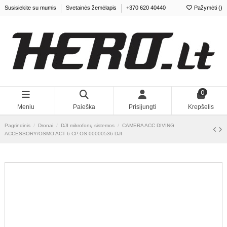
Susisiekite su mumis
Svetainės žemėlapis
+370 620 40440
Pažymėti (
0
)
0
Meniu
Paieška
Prisijungti
Krepšelis
Pagrindinis
Dronai
DJI mikrofonų sistemos
CAMERA ACC DIVING
ACCESSORY/OSMO ACT 6 CP.OS.00000536 DJI