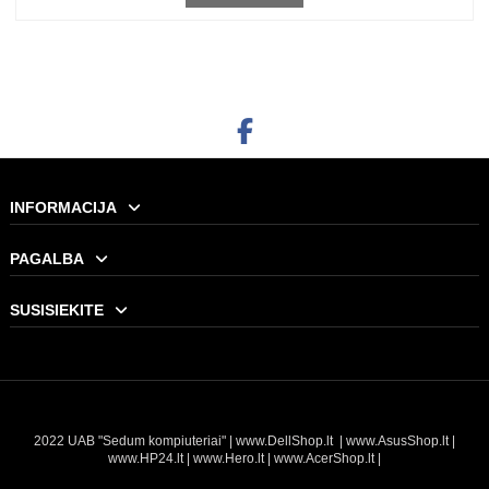
436,00 €
Į KREPŠELĮ
INFORMACIJA
PAGALBA
SUSISIEKITE
2022 UAB "Sedum kompiuteriai" |
www.DellShop.lt
|
www.AsusShop.lt
|