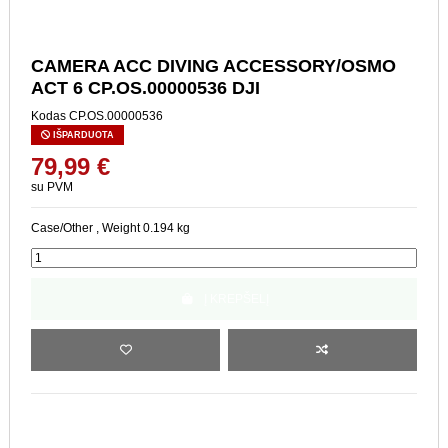
CAMERA ACC DIVING
ACCESSORY/OSMO ACT 6
CP.OS.00000536 DJI
Kodas
CP.OS.00000536
IŠPARDUOTA
79,99 €
su PVM
Case/Other , Weight 0.194 kg
Į KREPŠELĮ