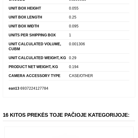
CATEGORY CODE
CCC
CNCODE
96200010
UNIT BOX HEIGHT
0.055
UNIT BOX LENGTH
0.25
UNIT BOX WIDTH
0.095
UNITS PER SHIPPING BOX
1
UNIT CALCULATED VOLUME,
0.001306
CUBM
UNIT CALCULATED WEIGHT, KG
0.29
PRODUCT NET WEIGHT, KG
0.194
CAMERA ACCESSORY TYPE
CASE/OTHER
ean13
6937224127784
16 KITOS PREKĖS TOJE PAČIOJE KATEGORIJOJE: