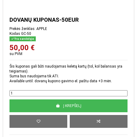
DOVANŲ KUPONAS-50EUR
Prekės ženklas:
APPLE
Kodas
GC-50
Yra sandėlyje
50,00 €
su PVM
Šis kuponas gali būti naudojamas keletą kartų (tol, kol balansas yra
teigiamas).
Suma bus naudojama tik ATI.
Available until: dovanų kupono gavimo el. paštu data +3 mėn.
Į KREPŠELĮ