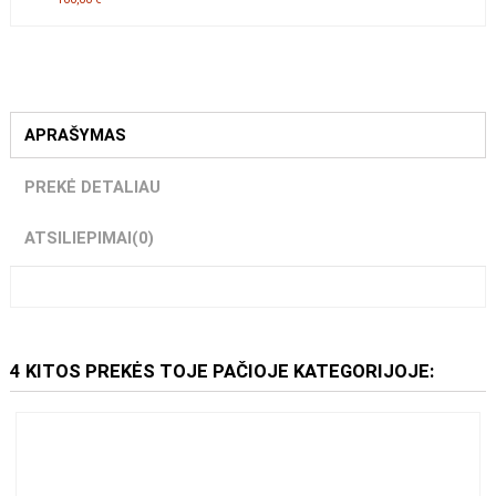
Dovanų kuponas-100Eur
100,00 €
APRAŠYMAS
PREKĖ DETALIAU
ATSILIEPIMAI
(0)
4 KITOS PREKĖS TOJE PAČIOJE KATEGORIJOJE: