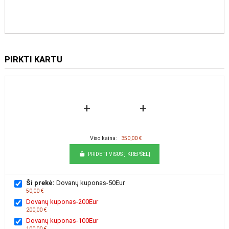
PIRKTI KARTU
+
+
Viso kaina:
350,00 €
PRIDĖTI VISUS Į KREPŠELĮ
Ši prekė:
Dovanų kuponas-50Eur
50,00 €
Dovanų kuponas-200Eur
200,00 €