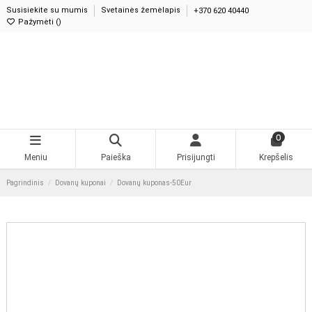
Susisiekite su mumis
Svetainės žemėlapis
+370 620 40440
Pažymėti (
)
0
Meniu
Paieška
Prisijungti
Krepšelis
Pagrindinis
Dovanų kuponai
Dovanų kuponas-50Eur