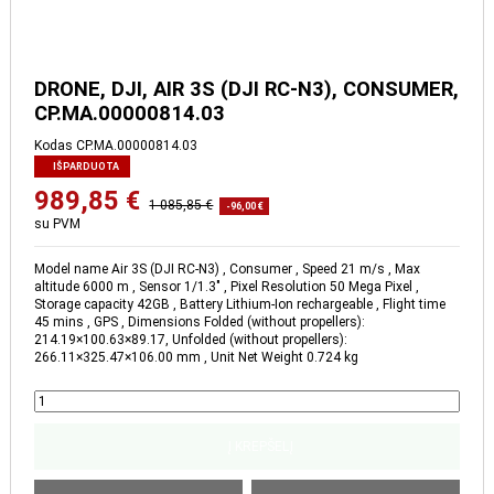
DRONE, DJI, AIR 3S (DJI RC-
N3), CONSUMER,
CP.MA.00000814.03
Kodas
CP.MA.00000814.03
IŠPARDUOTA
989,85 €
1 085,85 €
-96,00 €
su PVM
Model name Air 3S (DJI RC-N3) , Consumer , Speed 21 m/s , Max
altitude 6000 m , Sensor 1/1.3″ , Pixel Resolution 50 Mega Pixel ,
Storage capacity 42GB , Battery Lithium-Ion rechargeable , Flight time
45 mins , GPS , Dimensions Folded (without propellers):
214.19×100.63×89.17, Unfolded (without propellers):
266.11×325.47×106.00 mm , Unit Net Weight 0.724 kg
Į KREPŠELĮ