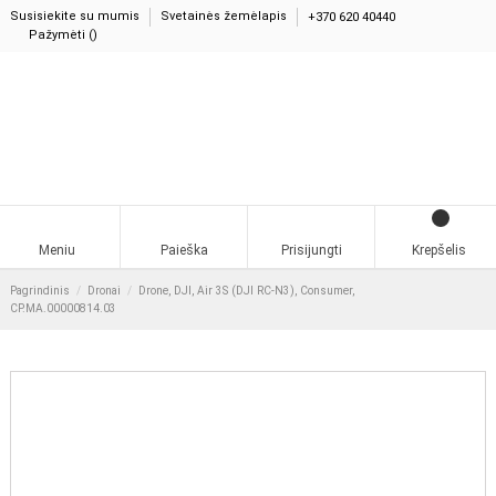
Susisiekite su mumis
Svetainės žemėlapis
+370 620 40440
Pažymėti (
)
0
Meniu
Paieška
Prisijungti
Krepšelis
Pagrindinis
Dronai
Drone, DJI, Air 3S (DJI RC-N3), Consumer,
CP.MA.00000814.03