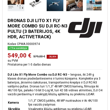
DRONAS DJI LITO X1 FLY
MORE COMBO SU DJI RC-N3
PULTU (3 BATERIJOS, 4K
HDR, ACTIVETRACK)
Kodas
CP.MA.00000974
Yra sandėlyje
549,00 €
579,00 €
-30,00 €
su PVM
Pristatoma per 1-5 darbo dienas
DJI Lito X1 Fly More Combo su DJI RC-N3
– lengvas, iki 249 g
klasės dronas pradedantiesiems ir turinio kūrėjams. Komplekte yra 3
baterijos, įkrovimo šakotuvas, transportavimo krepšys ir DJI RC-N3
valdymo pultas. Dronas turi 1/1,3″ 48 MP CMOS kamerą, filmuoja iki
4K/100 fps, palaiko 10-bit D-Log M, turi 42 GB vidinės atminties, DJI O4
vaizdo perdavimą ir visakryptį kliūčių aptikimą su priekiniu LiDAR.
1/1,3″ CMOS jutiklis, 48 MP nuotraukos ir iki 4K/100
Kamera
fps vaizdo įrašymas
Skrydžio
Visakryptis kliūčių aptikimas su priekiniu LiDAR