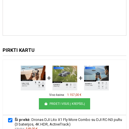
PIRKTI KARTU
+
+
Viso kaina:
1 157,00 €
PRIDĖTI VISUS Į KREPŠELĮ
Ši prekė:
Dronas DJI Lito X1 Fly More Combo su DJI RC-N3 pultu
(3 baterijos, 4K HDR, ActiveTrack)
549,00 €
579,00 €