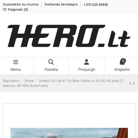
Susisiekite su mumis
Svetainės žemėlapis
+370 620 40440
Pažymėti (
0
)
0
Meniu
Paieška
Prisijungti
Krepšelis
Pagrindinis
Dronai
Dronas DJI Lito X1 Fly More Combo su DJI RC-N3 pultu (3
baterijos, 4K HDR, ActiveTrack)