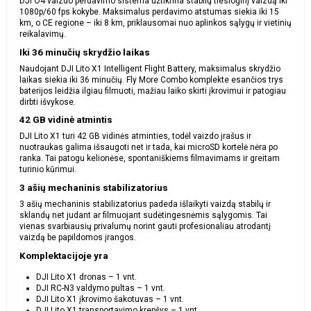
DJI O4 vaizdo perdavimo sistema užtikrina stabilų tiesioginį vaizdą iki
1080p/60 fps kokybe. Maksimalus perdavimo atstumas siekia iki 15
km, o CE regione – iki 8 km, priklausomai nuo aplinkos sąlygų ir vietinių
reikalavimų.
Iki 36 minučių skrydžio laikas
Naudojant DJI Lito X1 Intelligent Flight Battery, maksimalus skrydžio
laikas siekia iki 36 minučių. Fly More Combo komplekte esančios trys
baterijos leidžia ilgiau filmuoti, mažiau laiko skirti įkrovimui ir patogiau
dirbti išvykose.
42 GB vidinė atmintis
DJI Lito X1 turi 42 GB vidinės atminties, todėl vaizdo įrašus ir
nuotraukas galima išsaugoti net ir tada, kai microSD kortelė nėra po
ranka. Tai patogu kelionėse, spontaniškiems filmavimams ir greitam
turinio kūrimui.
3 ašių mechaninis stabilizatorius
3 ašių mechaninis stabilizatorius padeda išlaikyti vaizdą stabilų ir
sklandų net judant ar filmuojant sudėtingesnėmis sąlygomis. Tai
vienas svarbiausių privalumų norint gauti profesionaliau atrodantį
vaizdą be papildomos įrangos.
Komplektacijoje yra
DJI Lito X1 dronas – 1 vnt.
DJI RC-N3 valdymo pultas – 1 vnt.
DJI Lito X1 įkrovimo šakotuvas – 1 vnt.
DJI Lito X1 transportavimo krepšys – 1 vnt.