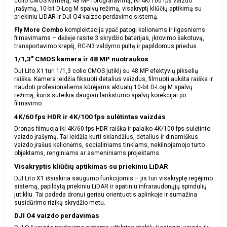
colio CMOS kamerą, 48 MP fotografavimą, iki 4K/100 fps vaizdo
įrašymą, 10-bit D-Log M spalvų režimą, visakryptį kliūčių aptikimą su
priekiniu LiDAR ir DJI O4 vaizdo perdavimo sistemą.
Fly More Combo
komplektacija ypač patogi kelionėms ir ilgesniems
filmavimams – dėžėje rasite 3 skrydžio baterijas, įkrovimo šakotuvą,
transportavimo krepšį, RC-N3 valdymo pultą ir papildomus priedus.
1/1,3″ CMOS kamera ir 48 MP nuotraukos
DJI Lito X1 turi 1/1,3 colio CMOS jutiklį su 48 MP efektyvių pikselių
raiška. Kamera leidžia fiksuoti detalius vaizdus, filmuoti aukšta raiška ir
naudoti profesionaliems kūrėjams aktualų 10-bit D-Log M spalvų
režimą, kuris suteikia daugiau lankstumo spalvų korekcijai po
filmavimo.
4K/60 fps HDR ir 4K/100 fps sulėtintas vaizdas
Dronas filmuoja iki 4K/60 fps HDR raiška ir palaiko 4K/100 fps sulėtinto
vaizdo įrašymą. Tai leidžia kurti sklandžius, detalius ir dinamiškus
vaizdo įrašus kelionėms, socialiniams tinklams, nekilnojamojo turto
objektams, renginiams ar asmeniniams projektams.
Visakryptis kliūčių aptikimas su priekiniu LiDAR
DJI Lito X1 išsiskiria saugumo funkcijomis – jis turi visakryptę regėjimo
sistemą, papildytą priekiniu LiDAR ir apatiniu infraraudonųjų spindulių
jutikliu. Tai padeda dronui geriau orientuotis aplinkoje ir sumažina
susidūrimo riziką skrydžio metu.
DJI O4 vaizdo perdavimas