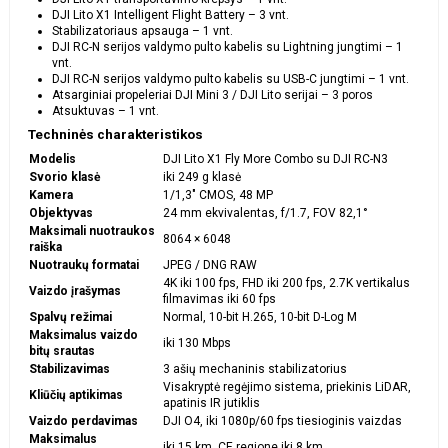
DJI Lito X1 Intelligent Flight Battery – 3 vnt.
Stabilizatoriaus apsauga – 1 vnt.
DJI RC-N serijos valdymo pulto kabelis su Lightning jungtimi – 1
vnt.
DJI RC-N serijos valdymo pulto kabelis su USB-C jungtimi – 1 vnt.
Atsarginiai propeleriai DJI Mini 3 / DJI Lito serijai – 3 poros
Atsuktuvas – 1 vnt.
Techninės charakteristikos
Modelis
DJI Lito X1 Fly More Combo su DJI RC-N3
Svorio klasė
iki 249 g klasė
Kamera
1/1,3″ CMOS, 48 MP
Objektyvas
24 mm ekvivalentas, f/1.7, FOV 82,1°
Maksimali nuotraukos
8064 × 6048
raiška
Nuotraukų formatai
JPEG / DNG RAW
4K iki 100 fps, FHD iki 200 fps, 2.7K vertikalus
Vaizdo įrašymas
filmavimas iki 60 fps
Spalvų režimai
Normal, 10-bit H.265, 10-bit D-Log M
Maksimalus vaizdo
iki 130 Mbps
bitų srautas
Stabilizavimas
3 ašių mechaninis stabilizatorius
Visakryptė regėjimo sistema, priekinis LiDAR,
Kliūčių aptikimas
apatinis IR jutiklis
Vaizdo perdavimas
DJI O4, iki 1080p/60 fps tiesioginis vaizdas
Maksimalus
iki 15 km, CE regione iki 8 km