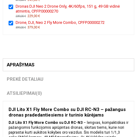
Dronas DJI Neo 2 Drone Only, 4K/60fps, 151 g, 49 GB vidinė
atmintis, CP.FP.00000270
229,00 €
239,00 €
Drone, DJI, Neo 2 Fly More Combo, CP.FP.00000272
379,00 €
399,00 €
APRAŠYMAS
PREKĖ DETALIAU
ATSILIEPIMAI
(0)
DJI Lito X1 Fly More Combo su DJI RC-N3 – pažangus
dronas pradedantiesiems ir turinio kūrėjams
DJI Lito X1 Fly More Combo su DJI RC-N3
– lengvas, kompaktiškas ir
pažangiomis funkcijomis aprūpintas dronas, skirtas tiems, kurie nori
paprastai kurti aukštos kokybės oro vaizdus. Šis modelis turi 1/1,3