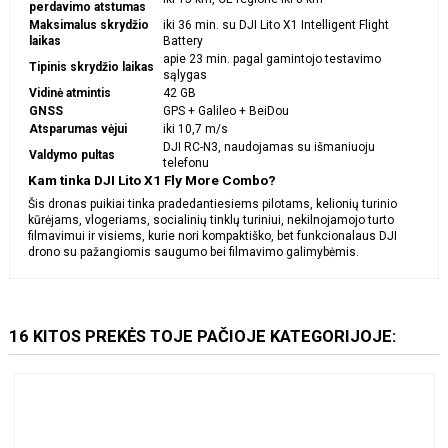
perdavimo atstumas
Maksimalus skrydžio
iki 36 min. su DJI Lito X1 Intelligent Flight
laikas
Battery
apie 23 min. pagal gamintojo testavimo
Tipinis skrydžio laikas
sąlygas
Vidinė atmintis
42 GB
GNSS
GPS + Galileo + BeiDou
Atsparumas vėjui
iki 10,7 m/s
DJI RC-N3, naudojamas su išmaniuoju
Valdymo pultas
telefonu
Kam tinka DJI Lito X1 Fly More Combo?
Šis dronas puikiai tinka pradedantiesiems pilotams, kelionių turinio
kūrėjams, vlogeriams, socialinių tinklų turiniui, nekilnojamojo turto
filmavimui ir visiems, kurie nori kompaktiško, bet funkcionalaus DJI
drono su pažangiomis saugumo bei filmavimo galimybėmis.
16 KITOS PREKĖS TOJE PAČIOJE KATEGORIJOJE: