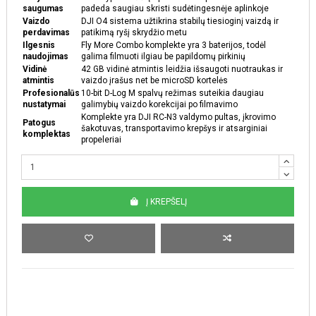
saugumas
padeda saugiau skristi sudėtingesnėje aplinkoje
Vaizdo
DJI O4 sistema užtikrina stabilų tiesioginį vaizdą ir
perdavimas
patikimą ryšį skrydžio metu
Ilgesnis
Fly More Combo komplekte yra 3 baterijos, todėl
naudojimas
galima filmuoti ilgiau be papildomų pirkinių
Vidinė
42 GB vidinė atmintis leidžia išsaugoti nuotraukas ir
atmintis
vaizdo įrašus net be microSD kortelės
Profesionalūs
10-bit D-Log M spalvų režimas suteikia daugiau
nustatymai
galimybių vaizdo korekcijai po filmavimo
Komplekte yra DJI RC-N3 valdymo pultas, įkrovimo
Patogus
šakotuvas, transportavimo krepšys ir atsarginiai
komplektas
propeleriai
Į KREPŠELĮ