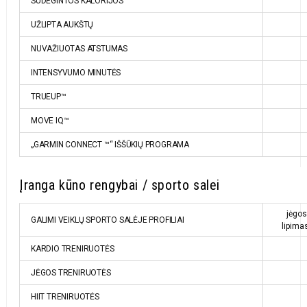
SUDEGINTOS KALORIJOS
UŽLIPTA AUKŠTŲ
NUVAŽIUOTAS ATSTUMAS
INTENSYVUMO MINUTĖS
TRUEUP™
MOVE IQ™
„GARMIN CONNECT ™“ IŠŠŪKIŲ PROGRAMA
Įranga kūno rengybai / sporto salei
jėgos,
GALIMI VEIKLŲ SPORTO SALĖJE PROFILIAI
lipimas
KARDIO TRENIRUOTĖS
JĖGOS TRENIRUOTĖS
HIIT TRENIRUOTĖS