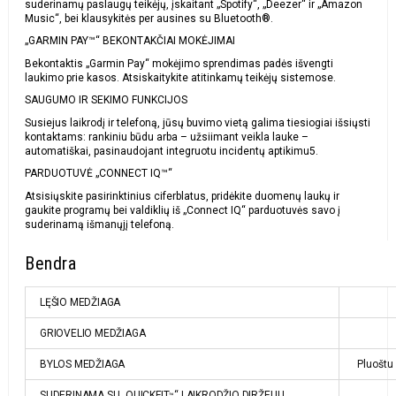
suderinamų paslaugų teikėjų, įskaitant „Spotify“, „Deezer“ ir „Amazon
Music“, bei klausykitės per ausines su Bluetooth®.
„GARMIN PAY™“ BEKONTAKČIAI MOKĖJIMAI
Bekontaktis „Garmin Pay“ mokėjimo sprendimas padės išvengti
laukimo prie kasos. Atsiskaitykite atitinkamų teikėjų sistemose.
SAUGUMO IR SEKIMO FUNKCIJOS
Susiejus laikrodį ir telefoną, jūsų buvimo vietą galima tiesiogiai išsiųsti
kontaktams: rankiniu būdu arba – užsiimant veikla lauke –
automatiškai, pasinaudojant integruotu incidentų aptikimu5.
PARDUOTUVĖ „CONNECT IQ™“
Atsisiųskite pasirinktinius ciferblatus, pridėkite duomenų laukų ir
gaukite programų bei valdiklių iš „Connect IQ“ parduotuvės savo į
suderinamą išmanųjį telefoną.
Bendra
LĘŠIO MEDŽIAGA
GRIOVELIO MEDŽIAGA
BYLOS MEDŽIAGA
Pluoštu 
SUDERINAMA SU „QUICKFIT
“ LAIKRODŽIO DIRŽELIU
™