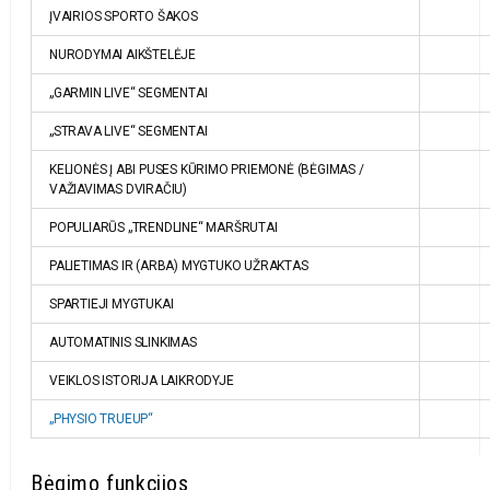
ĮVAIRIOS SPORTO ŠAKOS
NURODYMAI AIKŠTELĖJE
„GARMIN LIVE“ SEGMENTAI
„STRAVA LIVE“ SEGMENTAI
KELIONĖS Į ABI PUSES KŪRIMO PRIEMONĖ (BĖGIMAS /
VAŽIAVIMAS DVIRAČIU)
POPULIARŪS „TRENDLINE“ MARŠRUTAI
PALIETIMAS IR (ARBA) MYGTUKO UŽRAKTAS
SPARTIEJI MYGTUKAI
AUTOMATINIS SLINKIMAS
VEIKLOS ISTORIJA LAIKRODYJE
„PHYSIO TRUEUP“
Bėgimo funkcijos