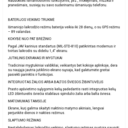
Naudokitės išmaniosiomis funkcijomis, pvz., mokėjimais, muzika ir
pranešimais, susieję su savo suderinamu išmaniuoju telefonu.
BATERIJOS VEIKIMO TRUKMĖ
Išmaniojo laikrodžio režimu baterija veikia iki 28 dienų, o su GPS režimu
– 89 valandas.
KOKYBĖ NUO PAT BRĖŽINIO
Pagal JAV karinius standartus (MIL-STD-810) patikrintas modernus ir
tvirtas laikrodis su dideliu 1,4″ ekranu.
JUTIKLINIS EKRANAS IR MYGTUKAI
Tradiciniai mygtukiniai valdikliai, veikiantys bet kokioje aplinkoje, dera
su naująja jautria jutiklinio ekrano sąsaja, kad galėtumėte greitai
pasiekti parinktis ir funkcijas.
INTEGRUOTAS ŽALIOS ARBA BALTOS ŠVIESOS ŽIBINTUVĖLIS
Prasto apšvietimo sąlygomis kelią padedantis rasti integruotas kelių
LED žibintuvėlis šviečia stabilaus spindulio žalia arba balta šviesa.
MATOMUMAS TAMSOJE
Ekrane, kurį galima skaityti naktinio matymo akiniais, lengvai
perjunkite dienos ir nakties režimus.
SLAPTUMO REŽIMAS
Nestabdydamas laikrodžio veikimo, slaptumo režimas nustoja saugoti