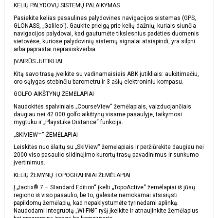
KELIŲ PALYDOVŲ SISTEMŲ PALAIKYMAS
Pasiekite kelias pasaulines palydovines navigacijos sistemas (GPS,
GLONASS, „Galileo“). Gaukite prieigą prie kelių dažnių, kuriais siunčia
navigacijos palydovai, kad gautumėte tikslesnius padėties duomenis
vietovėse, kuriose palydovinių sistemų signalai atsispindi, yra silpni
arba paprastai neprasiskverbia.
ĮVAIRŪS JUTIKLIAI
Kitą savo trasą įveikite su vadinamaisiais ABK jutikliais: aukštimačiu,
oro sąlygas stebinčiu barometru ir 3 ašių elektroniniu kompasu.
GOLFO AIKŠTYNŲ ŽEMĖLAPIAI
Naudokitės spalviniais „CourseView“ žemėlapiais, vaizduojančiais
daugiau nei 42 000 golfo aikštynų visame pasaulyje, taikymosi
mygtuku ir „PlaysLike Distance“ funkcija.
„SKIVIEW™“ ŽEMĖLAPIAI
Leiskitės nuo šlaitų su „SkiView“ žemėlapiais ir peržiūrėkite daugiau nei
2000 viso pasaulio slidinėjimo kurortų trasų pavadinimus ir sunkumo
įvertinimus.
KELIŲ ŽEMYNŲ TOPOGRAFINIAI ŽEMĖLAPIAI
Į „tactix® 7 – Standard Edition“ įkelti „TopoActive“ žemėlapiai iš jūsų
regiono iš viso pasaulio, be to, galėsite nemokamai atsisiųsti
papildomų žemėlapių, kad nepaklystumėte tyrinėdami aplinką.
Naudodami integruotą „Wi-Fi®“ ryšį įkelkite ir atnaujinkite žemėlapius