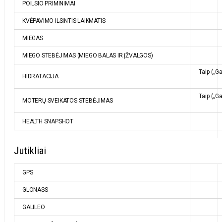
POILSIO PRIMINIMAI
KVĖPAVIMO ILSINTIS LAIKMATIS
MIEGAS
MIEGO STEBĖJIMAS (MIEGO BALAS IR ĮŽVALGOS)
Taip („
HIDRATACIJA
Taip („
MOTERŲ SVEIKATOS STEBĖJIMAS
HEALTH SNAPSHOT
Jutikliai
GPS
GLONASS
GALILEO