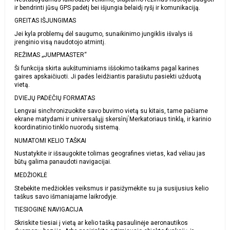
ir bendrinti jūsų GPS padėtį bei išjungia belaidį ryšį ir komunikaciją.
GREITAS IŠJUNGIMAS
Jei kyla problemų dėl saugumo, sunaikinimo jungiklis išvalys iš
įrenginio visą naudotojo atmintį.
REŽIMAS „JUMPMASTER“
Ši funkcija skirta aukštuminiams iššokimo taškams pagal karines
gaires apskaičiuoti. Ji padės leidžiantis parašiutu pasiekti užduotą
vietą.
DVIEJŲ PADĖČIŲ FORMATAS
Lengvai sinchronizuokite savo buvimo vietą su kitais, tame pačiame
ekrane matydami ir universalųjį skersi̇nį ̀Merkatoriaus tinklą, ir karinio
koordinatinio tinklo nuorodų sistemą.
NUMATOMI KELIO TAŠKAI
Nustatykite ir išsaugokite tolimas geografines vietas, kad vėliau jas
būtų galima panaudoti navigacijai.
MEDŽIOKLĖ
Stebėkite medžioklės veiksmus ir pasižymėkite su ja susijusius kelio
taškus savo išmaniajame laikrodyje.
TIESIOGINĖ NAVIGACIJA
Skriskite tiesiai į vietą ar kelio tašką pasaulinėje aeronautikos