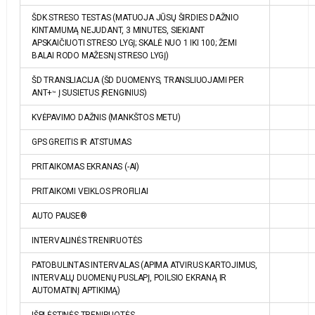
ŠDK STRESO TESTAS (MATUOJA JŪSŲ ŠIRDIES DAŽNIO
KINTAMUMĄ NEJUDANT, 3 MINUTES, SIEKIANT
APSKAIČIUOTI STRESO LYGĮ; SKALĖ NUO 1 IKI 100; ŽEMI
BALAI RODO MAŽESNĮ STRESO LYGĮ)
ŠD TRANSLIACIJA (ŠD DUOMENYS, TRANSLIUOJAMI PER
ANT+
Į SUSIETUS ĮRENGINIUS)
™
KVĖPAVIMO DAŽNIS (MANKŠTOS METU)
GPS GREITIS IR ATSTUMAS
PRITAIKOMAS EKRANAS (-AI)
PRITAIKOMI VEIKLOS PROFILIAI
AUTO PAUSE®
INTERVALINĖS TRENIRUOTĖS
PATOBULINTAS INTERVALAS (APIMA ATVIRUS KARTOJIMUS,
INTERVALŲ DUOMENŲ PUSLAPĮ, POILSIO EKRANĄ IR
AUTOMATINĮ APTIKIMĄ)
IŠPLĖSTINĖS TRENIRUOTĖS