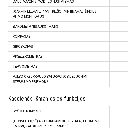
DAUGIADAŽNIS PADĖTIES NUSTATYMAS
„GARMIN ELEVATE
“ ANT RIEŠO TVIRTINAMAS ŠIRDIES
™
RITMO MONITORIUS
BAROMETRINIS AUKŠTIMATIS
KOMPASAS
GIROSKOPAS
AKSELEROMETRAS
TERMOMETRAS
PULSO OKS., KRAUJO SATURACIJOS DEGUONIMI
STEBĖJIMO PRIEMONĖ
Kasdienės išmaniosios funkcijos
RYŠIO GALIMYBĖS
„CONNECT IQ
“ (ATSISIUNČIAMI CIFERBLATAI, DUOMENŲ
™
LAUKAI, VALDIKLIAI IR PROGRAMOS)