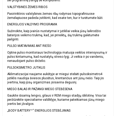
bei programinę įrangą be kompiuterio.
VALSTYBINĖS ŽEMĖS RIBOS
Pasirinktinis valstybinės žemės ribų rodymas topografiniuose
žemėlapiuose padeda įsitikinti, kad esate ten, kur ir turėtumėte būti.
ENERGIJOS VALDYMO PROGRAMA
Sužinokite, kaip įvairūs nustatymai ir jutikliai veikia jūsų laikrodžio
baterijos veikimo trukmę, kad, jei prireiktų, šią trukmę galėtumėte
pailginti.
PULSO MATAVIMAS ANT RIEŠO
Optinė pulso monitoriaus technologija matuoja veiklos intensyvumą ir
pulso kintamumą, kad nustatytų streso lygį. Ji veikia ir po vandeniu,
nenaudojant pulso dirželio.
PULSOKSIMETRO JUTIKLIS
Aklimatizacijai naujame aukštyje ar miegui stebėti pulsoksimetro4
jutiklis naudoja šviesos pluoštus, krentančius ant jūsų riešo. Taip jis
įvertina, kaip jūsų organizmas įsisavina deguonį.
MIEGO BALAS IR PAŽANGI MIEGO STEBĖSENA
Gaukite išsamią lengvo, gilaus ir REM miego stadijų išklotinę. Visa tai
peržiūrėkite specialiame valdiklyje, kuriame pateikiamas jūsų miego
įvertis bei įžvalgos.
„BODY BATTERY™“ ENERGIJOS STEBĖJIMAS