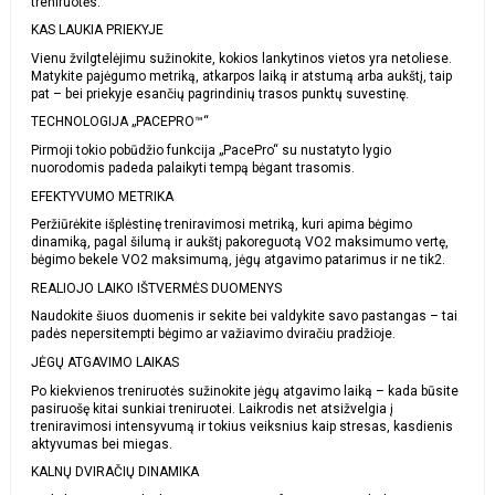
treniruotės.
KAS LAUKIA PRIEKYJE
Vienu žvilgtelėjimu sužinokite, kokios lankytinos vietos yra netoliese.
Matykite pajėgumo metriką, atkarpos laiką ir atstumą arba aukštį, taip
pat – bei priekyje esančių pagrindinių trasos punktų suvestinę.
TECHNOLOGIJA „PACEPRO™“
Pirmoji tokio pobūdžio funkcija „PacePro“ su nustatyto lygio
nuorodomis padeda palaikyti tempą bėgant trasomis.
EFEKTYVUMO METRIKA
Peržiūrėkite išplėstinę treniravimosi metriką, kuri apima bėgimo
dinamiką, pagal šilumą ir aukštį pakoreguotą VO2 maksimumo vertę,
bėgimo bekele VO2 maksimumą, jėgų atgavimo patarimus ir ne tik2.
REALIOJO LAIKO IŠTVERMĖS DUOMENYS
Naudokite šiuos duomenis ir sekite bei valdykite savo pastangas – tai
padės nepersitempti bėgimo ar važiavimo dviračiu pradžioje.
JĖGŲ ATGAVIMO LAIKAS
Po kiekvienos treniruotės sužinokite jėgų atgavimo laiką – kada būsite
pasiruošę kitai sunkiai treniruotei. Laikrodis net atsižvelgia į
treniravimosi intensyvumą ir tokius veiksnius kaip stresas, kasdienis
aktyvumas bei miegas.
KALNŲ DVIRAČIŲ DINAMIKA