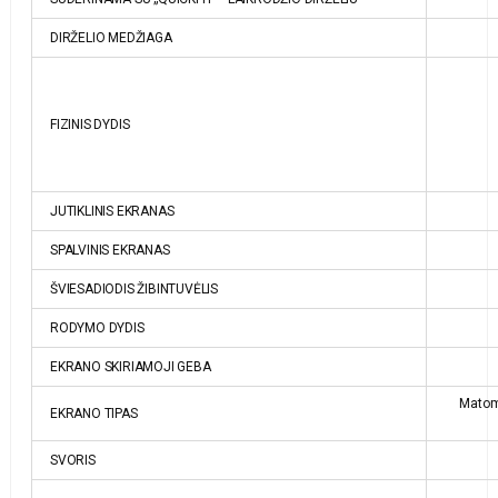
DIRŽELIO MEDŽIAGA
FIZINIS DYDIS
JUTIKLINIS EKRANAS
SPALVINIS EKRANAS
ŠVIESADIODIS ŽIBINTUVĖLIS
RODYMO DYDIS
EKRANO SKIRIAMOJI GEBA
Matoma
EKRANO TIPAS
SVORIS