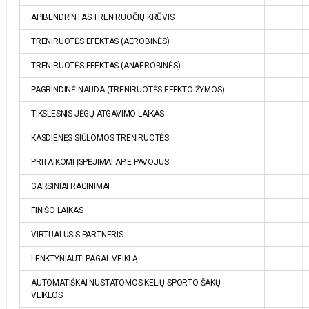
APIBENDRINTAS TRENIRUOČIŲ KRŪVIS
TRENIRUOTĖS EFEKTAS (AEROBINĖS)
TRENIRUOTĖS EFEKTAS (ANAEROBINĖS)
PAGRINDINĖ NAUDA (TRENIRUOTĖS EFEKTO ŽYMOS)
TIKSLESNIS JĖGŲ ATGAVIMO LAIKAS
KASDIENĖS SIŪLOMOS TRENIRUOTĖS
PRITAIKOMI ĮSPĖJIMAI APIE PAVOJUS
GARSINIAI RAGINIMAI
FINIŠO LAIKAS
VIRTUALUSIS PARTNERIS
LENKTYNIAUTI PAGAL VEIKLĄ
AUTOMATIŠKAI NUSTATOMOS KELIŲ SPORTO ŠAKŲ
VEIKLOS