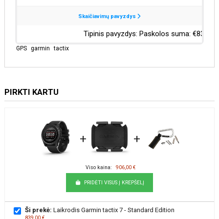
GPS
garmin
tactix
PIRKTI KARTU
+
+
Viso kaina:
906,00 €
PRIDĖTI VISUS Į KREPŠELĮ
Ši prekė:
Laikrodis Garmin tactix 7 - Standard Edition
839,00 €