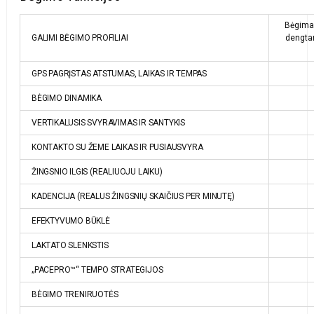
Bėgimas
GALIMI BĖGIMO PROFILIAI
dengtam
GPS PAGRĮSTAS ATSTUMAS, LAIKAS IR TEMPAS
BĖGIMO DINAMIKA
VERTIKALUSIS SVYRAVIMAS IR SANTYKIS
KONTAKTO SU ŽEME LAIKAS IR PUSIAUSVYRA
ŽINGSNIO ILGIS (REALIUOJU LAIKU)
KADENCIJA (REALUS ŽINGSNIŲ SKAIČIUS PER MINUTĘ)
EFEKTYVUMO BŪKLĖ
LAKTATO SLENKSTIS
„PACEPRO™“ TEMPO STRATEGIJOS
BĖGIMO TRENIRUOTĖS