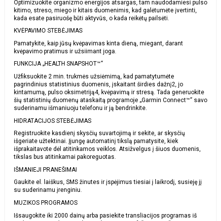
Optimizuokite organizmo energijos atsargas, tam naudodamiesi pulso
kitimo, streso, miego ir kitais duomenimis, kad galėtumėte įvertinti,
kada esate pasiruošę būti aktyvūs, o kada reikėtų pailsėti.
KVĖPAVIMO STEBĖJIMAS
Pamatykite, kaip jūsų kvėpavimas kinta dieną, miegant, darant
kvėpavimo pratimus ir užsiimant joga.
FUNKCIJA „HEALTH SNAPSHOT™“
Užfiksuokite 2 min. trukmės užsiėmimą, kad pamatytumėte
pagrindinius statistinius duomenis, įskaitant širdies dažnį2, jo
kintamumą, pulso oksimetriją4, kvėpavimą ir stresą. Tada generuokite
šių statistinių duomenų ataskaitą programoje „Garmin Connect™“ savo
suderinamu išmaniuoju telefonu ir ją bendrinkite.
HIDRATACIJOS STEBĖJIMAS
Registruokite kasdienį skysčių suvartojimą ir sekite, ar skysčių
išgeriate užtektinai. Įjungę automatinį tikslą pamatysite, kiek
išprakaitavote dėl atitinkamos veiklos. Atsižvelgus į šiuos duomenis,
tikslas bus atitinkamai pakoreguotas.
IŠMANIEJI PRANEŠIMAI
Gaukite el. laiškus, SMS žinutes ir įspėjimus tiesiai į laikrodį, susieję jį
su suderinamu įrenginiu.
MUZIKOS PROGRAMOS
Išsaugokite iki 2000 dainų arba pasiekite transliacijos programas iš