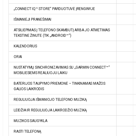
„CONNECT IQ™ STORE“ PARDUOTUVĖ ĮRENGINYJE
IŠMANIEJI PRANEŠIMAI
ATSILIEPIMAS Į TELEFONO SKAMBUTĮ ARBA JO ATMETIMAS
TEKSTINE ŽINUTE (TIK „ANDROID™“)
KALENDORIUS
ORAI
NUSTATYMŲ SINCHRONIZAVIMAS SU „GARMIN CONNECT™“
MOBILIESIEMS REALIUOJU LAIKU
BATERIJOS TAUPYMO PRIEMONĖ – TINKINAMAS MAŽOS
GALIOS LAIKRODIS
REGULIUOJA IŠMANIOJO TELEFONO MUZIKĄ
LEIDŽIA IR REGULIUOJA LAIKRODŽIO MUZIKĄ
MUZIKOS SAUGYKLA
RASTI TELEFONĄ