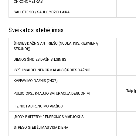
CHRONOMETRAS
SAULĖTEKIO / SAULĖLYDŽIO LAIKAI
Sveikatos stebėjimas
ŠIRDIES DAŽNIS ANT RIEŠO (NUOLATINIS, KIEKVIENĄ
SEKUNDĘ)
DIENOS ŠIRDIES DAŽNIS ILSINTIS
ĮSPĖJIMAI DĖL NENORMALAUS ŠIRDIES DAŽNIO
KVĖPAVIMO DAŽNIS (24X7)
Taip (
PULSO OKS., KRAUJO SATURACIJA DEGUONIMI
FIZINIO PASIRENGIMO AMŽIUS
„BODY BATTERY™“ ENERGIJOS MATUOKLIS
STRESO STEBĖJIMAS VISĄ DIENĄ