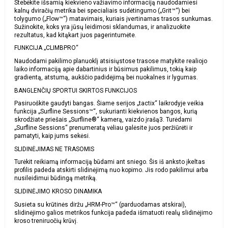
Stebėkite išsamią kiekvieno važiavimo informaciją naudodamiesi
kalnų dviračių metrika bei specialiais sudėtingumo („Grit™“) bei
tolygumo („Flow™“) matavimais, kuriais įvertinamas trasos sunkumas.
Sužinokite, koks yra jūsų leidimosi sklandumas, ir analizuokite
rezultatus, kad kitąkart juos pagerintumėte.
FUNKCIJA „CLIMBPRO“
Naudodami pakilimo planuoklį atsisiųstose trasose matykite realiojo
laiko informaciją apie dabartinius ir būsimus pakilimus, tokią kaip
gradientą, atstumą, aukščio padidėjimą bei nuokalnes ir lygumas.
BANGLENČIŲ SPORTUI SKIRTOS FUNKCIJOS
Pasiruoškite gaudyti bangas. Šiame serijos „tactix“ laikrodyje veikia
funkcija „Surfline Sessions™“, sukurianti kiekvienos bangos, kurią
skrodžiate priešais „Surfline®“ kamerą, vaizdo įrašą3. Turėdami
„Surfline Sessions“ prenumeratą vėliau galėsite juos peržiūrėti ir
pamatyti, kaip jums sekėsi.
SLIDINĖJIMAS NE TRASOMIS
Turėkit reikiamą informaciją būdami ant sniego. Šis iš anksto įkeltas
profilis padeda atskirti slidinėjimą nuo kopimo. Jis rodo pakilimui arba
nusileidimui būdingą metriką.
SLIDINĖJIMO KROSO DINAMIKA
Susieta su krūtinės diržu „HRM-Pro™“ (parduodamas atskirai),
slidinėjimo galios metrikos funkcija padeda išmatuoti realų slidinėjimo
kroso treniruočių krūvį.