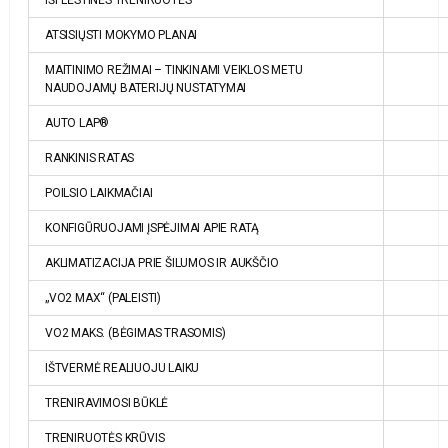
ATSISIŲSTI MOKYMO PLANAI
MAITINIMO REŽIMAI – TINKINAMI VEIKLOS METU
NAUDOJAMŲ BATERIJŲ NUSTATYMAI
AUTO LAP®
RANKINIS RATAS
POILSIO LAIKMAČIAI
KONFIGŪRUOJAMI ĮSPĖJIMAI APIE RATĄ
AKLIMATIZACIJA PRIE ŠILUMOS IR AUKŠČIO
„VO2 MAX“ (PALEISTI)
VO2 MAKS. (BĖGIMAS TRASOMIS)
IŠTVERMĖ REALIUOJU LAIKU
TRENIRAVIMOSI BŪKLĖ
TRENIRUOTĖS KRŪVIS