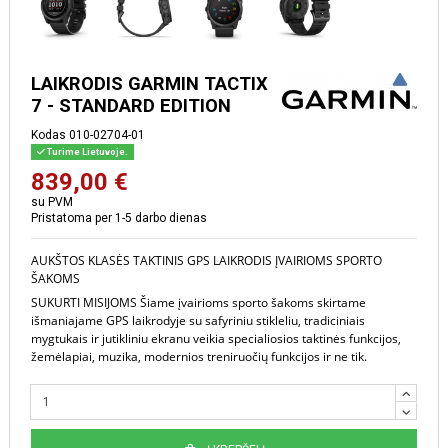
LAIKRODIS GARMIN TACTIX
7 - STANDARD EDITION
Kodas
010-02704-01
Turime Lietuvoje.
839,00 €
su PVM
Pristatoma per 1-5 darbo dienas
AUKŠTOS KLASĖS TAKTINIS GPS LAIKRODIS ĮVAIRIOMS SPORTO
ŠAKOMS
SUKURTI MISIJOMS Šiame įvairioms sporto šakoms skirtame
išmaniajame GPS laikrodyje su safyriniu stikleliu, tradiciniais
mygtukais ir jutikliniu ekranu veikia specialiosios taktinės funkcijos,
žemėlapiai, muzika, modernios treniruočių funkcijos ir ne tik.