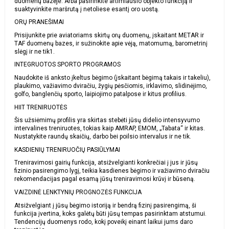
duomenų bazėje. Arba pasirinkite artimiausio objekto funkciją ir
suaktyvinkite maršrutą į netoliese esantį oro uostą.
ORŲ PRANEŠIMAI
Prisijunkite prie aviatoriams skirtų orų duomenų, įskaitant METAR ir
TAF duomenų bazes, ir sužinokite apie vėją, matomumą, barometrinį
slėgį ir ne tik1.
INTEGRUOTOS SPORTO PROGRAMOS
Naudokite iš anksto įkeltus bėgimo (įskaitant bėgimą takais ir takeliu),
plaukimo, važiavimo dviračiu, žygių pėsčiomis, irklavimo, slidinėjimo,
golfo, banglenčių sporto, laipiojimo patalpose ir kitus profilius.
HIIT TRENIRUOTĖS
Šis užsiėmimų profilis yra skirtas stebėti jūsų didelio intensyvumo
intervalines treniruotes, tokias kaip AMRAP, EMOM, „Tabata“ ir kitas.
Nustatykite raundų skaičių, darbo bei poilsio intervalus ir ne tik.
KASDIENIŲ TRENIRUOČIŲ PASIŪLYMAI
Treniravimosi gairių funkcija, atsižvelgianti konkrečiai į jus ir jūsų
fizinio pasirengimo lygį, teikia kasdienes bėgimo ir važiavimo dviračiu
rekomendacijas pagal esamą jūsų treniravimosi krūvį ir būseną.
VAIZDINĖ LENKTYNIŲ PROGNOZĖS FUNKCIJA
Atsižvelgiant į jūsų bėgimo istoriją ir bendrą fizinį pasirengimą, ši
funkcija įvertina, koks galėtų būti jūsų tempas pasirinktam atstumui.
Tendencijų duomenys rodo, kokį poveikį einant laikui jums daro