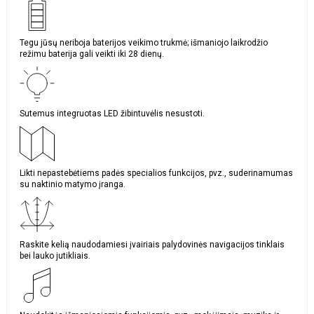
Tegu jūsų neriboja baterijos veikimo trukmė; išmaniojo laikrodžio
režimu baterija gali veikti iki 28 dienų.
Sutemus integruotas LED žibintuvėlis nesustoti.
Likti nepastebėtiems padės specialios funkcijos, pvz., suderinamumas
su naktinio matymo įranga.
Raskite kelią naudodamiesi įvairiais palydovinės navigacijos tinklais
bei lauko jutikliais.