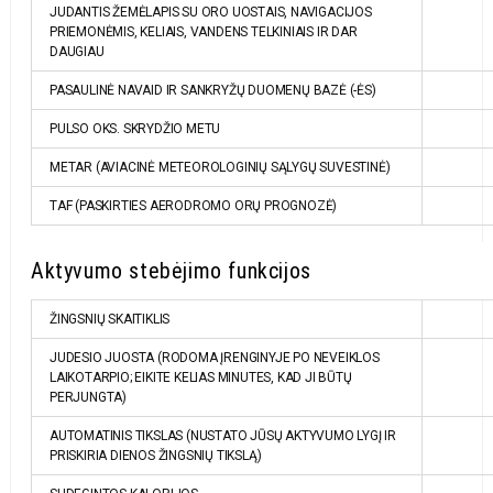
JUDANTIS ŽEMĖLAPIS SU ORO UOSTAIS, NAVIGACIJOS
PRIEMONĖMIS, KELIAIS, VANDENS TELKINIAIS IR DAR
DAUGIAU
PASAULINĖ NAVAID IR SANKRYŽŲ DUOMENŲ BAZĖ (-ĖS)
PULSO OKS. SKRYDŽIO METU
METAR (AVIACINĖ METEOROLOGINIŲ SĄLYGŲ SUVESTINĖ)
TAF (PASKIRTIES AERODROMO ORŲ PROGNOZĖ)
Aktyvumo stebėjimo funkcijos
ŽINGSNIŲ SKAITIKLIS
JUDESIO JUOSTA (RODOMA ĮRENGINYJE PO NEVEIKLOS
LAIKOTARPIO; EIKITE KELIAS MINUTES, KAD JI BŪTŲ
PERJUNGTA)
AUTOMATINIS TIKSLAS (NUSTATO JŪSŲ AKTYVUMO LYGĮ IR
PRISKIRIA DIENOS ŽINGSNIŲ TIKSLĄ)