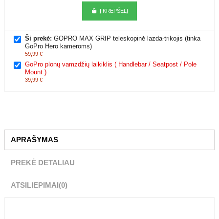
Viso kaina:
99,98 €
Į KREPŠELĮ
Ši prekė:
GOPRO MAX GRIP teleskopinė lazda-trikojis (tinka
GoPro Hero kameroms)
59,99 €
GoPro plonų vamzdžių laikiklis ( Handlebar / Seatpost / Pole
Mount )
39,99 €
APRAŠYMAS
PREKĖ DETALIAU
ATSILIEPIMAI
(0)