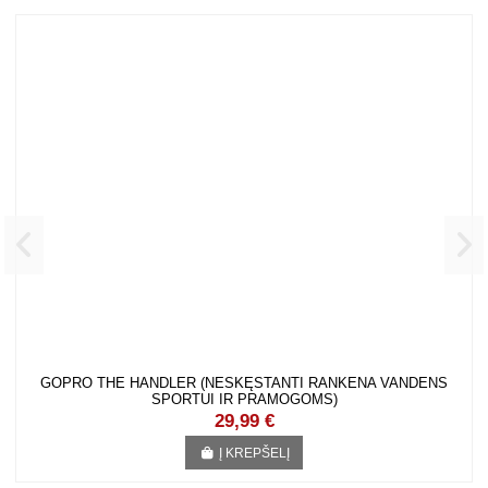
KLIENTAI, KURIE PIRKO ŠIĄ PREKĘ TAIP PAT PIRKO:
GOPRO THE HANDLER (NESKĘSTANTI RANKENA VANDENS SPORTUI
IR PRAMOGOMS)
29,99 €