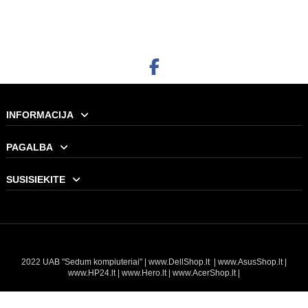
Į KREPŠELĮ
INFORMACIJA
PAGALBA
SUSISIEKITE
2022 UAB "Sedum kompiuteriai" |
www.DellShop.lt
|
www.AsusShop.lt
|