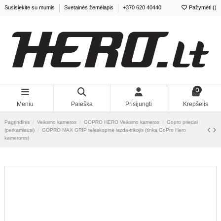
Susisiekite su mumis
Svetainės žemėlapis
+370 620 40440
Pažymėti (
0
)
0
Meniu
Paieška
Prisijungti
Krepšelis
Pagrindinis
Veiksmo kameros
GOPRO HERO Veiksmo kameros
Gopro
priedai (perkamiausi)
GOPRO MAX GRIP teleskopinė lazda-trikojis (tinka GoPro
Hero kameroms)