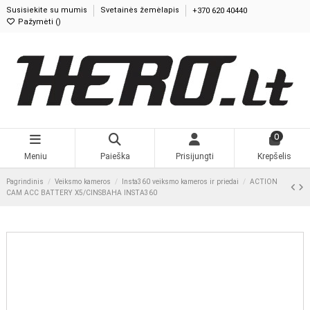
Susisiekite su mumis
Svetainės žemėlapis
+370 620 40440
Pažymėti (
0
)
0
Meniu
Paieška
Prisijungti
Krepšelis
Pagrindinis
Veiksmo kameros
Insta360 veiksmo kameros ir priedai
ACTION CAM ACC BATTERY X5/CINSBAHA INSTA360