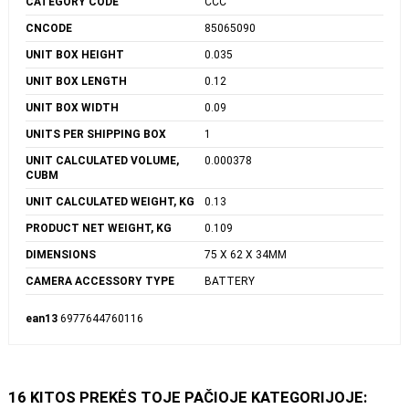
CATEGORY CODE
CCC
CNCODE
85065090
UNIT BOX HEIGHT
0.035
UNIT BOX LENGTH
0.12
UNIT BOX WIDTH
0.09
UNITS PER SHIPPING BOX
1
UNIT CALCULATED VOLUME,
0.000378
CUBM
UNIT CALCULATED WEIGHT, KG
0.13
PRODUCT NET WEIGHT, KG
0.109
DIMENSIONS
75 X 62 X 34MM
CAMERA ACCESSORY TYPE
BATTERY
ean13
6977644760116