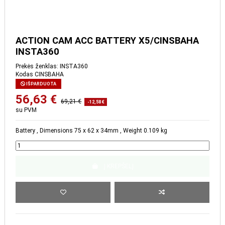
ACTION CAM ACC BATTERY X5/CINSBAHA
INSTA360
Prekės ženklas:
INSTA360
Kodas
CINSBAHA
IŠPARDUOTA
56,63 €
69,21 €
-12,58 €
su PVM
Battery , Dimensions 75 x 62 x 34mm , Weight 0.109 kg
Į KREPŠELĮ