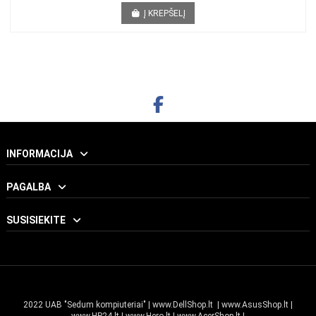
VEIKSMO KAMERA INSTA360 X5 STANDARD BUNDLE, 8K, 360º
599,00 €
Į KREPŠELĮ
INFORMACIJA
PAGALBA
SUSISIEKITE