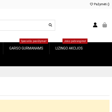
Pažymėti (
0
)
Specialūs pasiūlymai!
Jokio pabrangimo!
GARSO GURMANAMS
LIZINGO AKCIJOS