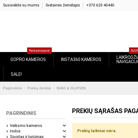
Susisiekite su mumis
Svetainės žemėlapis
+370 620 40440
Perkamiausia!
S
LAIKROD
GOPRO KAMEROS
INSTA360 KAMEROS
NAVIGA
SALE!
Pagrindinis
Prekių ženklai
BANG & OLUFSEN
PREKIŲ SĄRAŠAS PA
PAGRINDINIS
Veiksmo kameros
Prekių laikinai nėra.
Hobis
Sportas ir turizmas