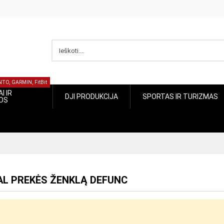
UUNTO, GARMIN, FitBit
ŽIAI IR
SPORTAS IR
DJI PRODUKCIJA
CIJOS
TURIZMAS
GAL PREKĖS ŽENKLĄ DEFUNC