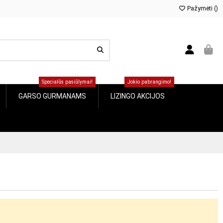
Pažymėti (
)
Specialūs pasiūlymai!
Jokio pabrangimo!
GARSO GURMANAMS
LIZINGO AKCIJOS