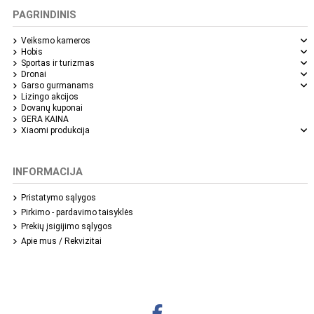
PAGRINDINIS
Veiksmo kameros
Hobis
Sportas ir turizmas
Dronai
Garso gurmanams
Lizingo akcijos
Dovanų kuponai
GERA KAINA
Xiaomi produkcija
INFORMACIJA
Pristatymo sąlygos
Pirkimo - pardavimo taisyklės
Prekių įsigijimo sąlygos
Apie mus / Rekvizitai