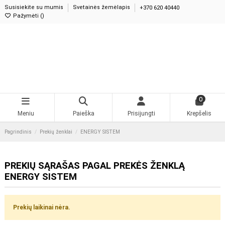
Susisiekite su mumis
Svetainės žemėlapis
+370 620 40440
Pažymėti (
)
0
Meniu
Paieška
Prisijungti
Krepšelis
Pagrindinis
Prekių ženklai
ENERGY SISTEM
PREKIŲ SĄRAŠAS PAGAL PREKĖS ŽENKLĄ
ENERGY SISTEM
Prekių laikinai nėra.