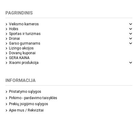
PAGRINDINIS
Veiksmo kameros
Hobis
Sportas ir turizmas
Dronai
Garso gurmanams
Lizingo akcijos
Dovanų kuponai
GERA KAINA
Xiaomi produkcija
INFORMACIJA
Pristatymo sąlygos
Pirkimo - pardavimo taisyklės
Prekių įsigijimo sąlygos
Apie mus / Rekvizitai