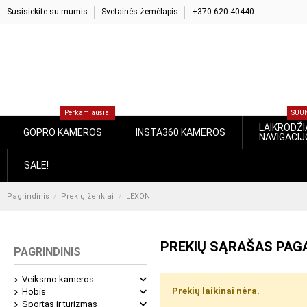
Susisiekite su mumis
Svetainės žemėlapis
+370 620 40440
Perkamiausia!
SUU
LAIKRODŽIA
GOPRO KAMEROS
INSTA360 KAMEROS
NAVIGACI
SALE!
Pagrindinis
Prekių ženklai
LEXON
PREKIŲ SĄRAŠAS PAG
PAGRINDINIS
Veiksmo kameros
Prekių laikinai nėra.
Hobis
Sportas ir turizmas