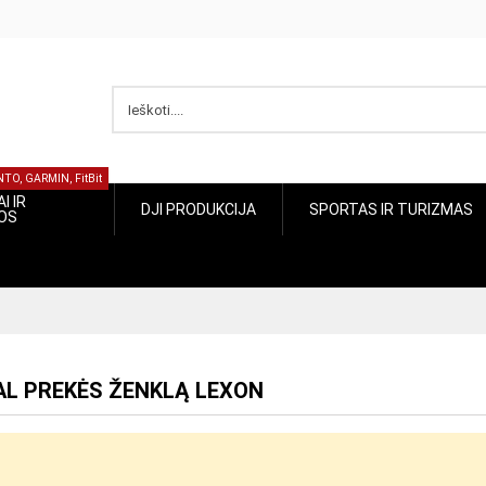
NTO, GARMIN, FitBit
I IR
DJI PRODUKCIJA
SPORTAS IR TURIZMAS
JOS
AL PREKĖS ŽENKLĄ LEXON