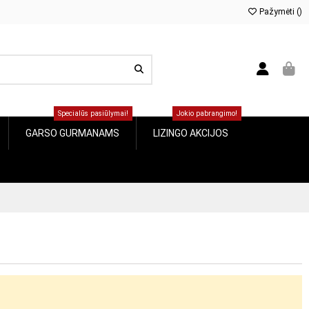
Pažymėti (
)
Specialūs pasiūlymai!
Jokio pabrangimo!
GARSO GURMANAMS
LIZINGO AKCIJOS