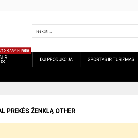
UUNTO, GARMIN, FitBit
ŽIAI IR
SPORTAS IR
DJI PRODUKCIJA
CIJOS
TURIZMAS
GAL PREKĖS ŽENKLĄ OTHER