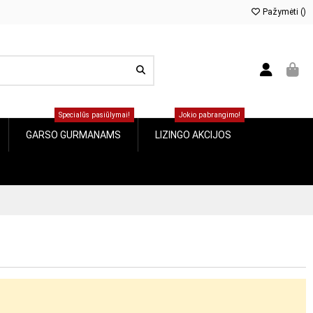
Pažymėti (
0
)
Specialūs pasiūlymai!
Jokio pabrangimo!
GARSO GURMANAMS
LIZINGO AKCIJOS