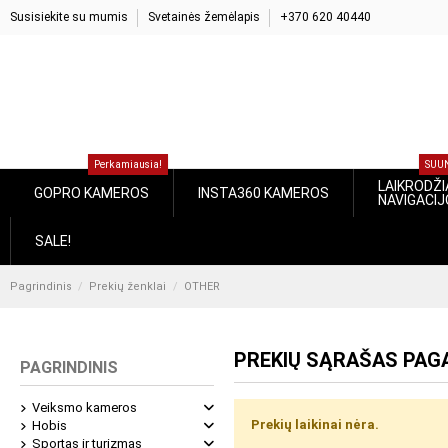
Susisiekite su mumis
Svetainės žemėlapis
+370 620 40440
Perkamiausia!
S
LAIKROD
GOPRO KAMEROS
INSTA360 KAMEROS
NAVIGA
SALE!
Pagrindinis
Prekių ženklai
OTHER
PREKIŲ SĄRAŠAS PA
PAGRINDINIS
Veiksmo kameros
Prekių laikinai nėra.
Hobis
Sportas ir turizmas