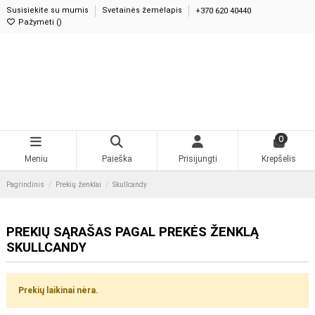
Susisiekite su mumis
Svetainės žemėlapis
+370 620 40440
Pažymėti (
)
0
Meniu
Paieška
Prisijungti
Krepšelis
Pagrindinis
Prekių ženklai
Skullcandy
PREKIŲ SĄRAŠAS PAGAL PREKĖS ŽENKLĄ
SKULLCANDY
Prekių laikinai nėra.