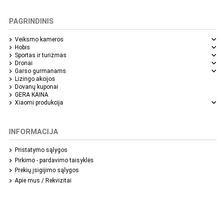
PAGRINDINIS
Veiksmo kameros
Hobis
Sportas ir turizmas
Dronai
Garso gurmanams
Lizingo akcijos
Dovanų kuponai
GERA KAINA
Xiaomi produkcija
INFORMACIJA
Pristatymo sąlygos
Pirkimo - pardavimo taisyklės
Prekių įsigijimo sąlygos
Apie mus / Rekvizitai