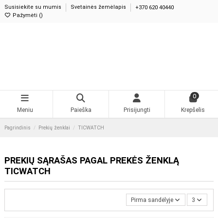
Susisiekite su mumis
Svetainės žemėlapis
+370 620 40440
Pažymėti (
0
)
0
Meniu
Paieška
Prisijungti
Krepšelis
Pagrindinis
Prekių ženklai
TICWATCH
PREKIŲ SĄRAŠAS PAGAL PREKĖS ŽENKLĄ
TICWATCH
Pirma sandėlyje
3