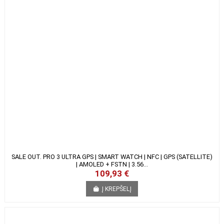
SALE OUT. PRO 3 ULTRA GPS | SMART WATCH | NFC | GPS (SATELLITE) |
AMOLED + FSTN | 3.56...
R
109,93 €
Į KREPŠELĮ
F
I
L
T
E