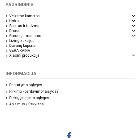
PAGRINDINIS
Veiksmo kameros
Hobis
Sportas ir turizmas
Dronai
Garso gurmanams
Lizingo akcijos
Dovanų kuponai
GERA KAINA
Xiaomi produkcija
INFORMACIJA
Pristatymo sąlygos
Pirkimo - pardavimo taisyklės
Prekių įsigijimo sąlygos
Apie mus / Rekvizitai