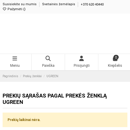
Susisiekite su mumis
Svetainės žemėlapis
+370 620 40440
Pažymėti (
)
0
Meniu
Paieška
Prisijungti
Krepšelis
Pagrindinis
Prekių ženklai
UGREEN
PREKIŲ SĄRAŠAS PAGAL PREKĖS ŽENKLĄ
UGREEN
Prekių laikinai nėra.