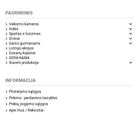
PAGRINDINIS
Veiksmo kameros
Hobis
Sportas ir turizmas
Dronai
Garso gurmanams
Lizingo akcijos
Dovanų kuponai
GERA KAINA
Xiaomi produkcija
INFORMACIJA
Pristatymo sąlygos
Pirkimo - pardavimo taisyklės
Prekių įsigijimo sąlygos
Apie mus / Rekvizitai