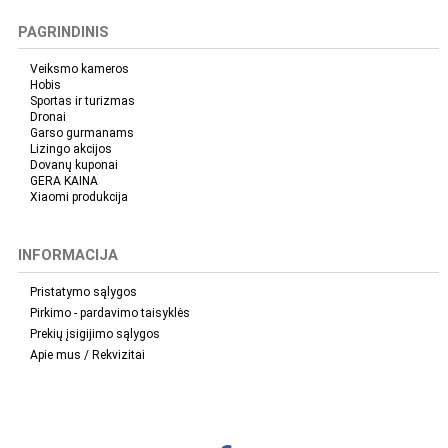
PAGRINDINIS
Kategorijos
Veiksmo kameros
Hobis
Veiksmo kameros
1
Sportas ir turizmas
Dronai
Garso gurmanams
Lizingo akcijos
Dovanų kuponai
GERA KAINA
Xiaomi produkcija
INFORMACIJA
Pristatymo sąlygos
Pirkimo - pardavimo taisyklės
Prekių įsigijimo sąlygos
Apie mus / Rekvizitai