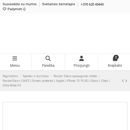
Susisiekite su mumis
Svetainės žemėlapis
+370 620 40440
Pažymėti (
0
)
0
Meniu
Paieška
Prisijungti
Krepšelis
Pagrindinis
Sportas ir turizmas
Panzer Glass apsauginiai stiklai
PanzerGlass | SAFE | Screen protector | Apple | iPhone 15 PLUS | Glass | Clear |
Ultra-Wide Fit