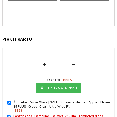
PIRKTI KARTU
+
+
Viso kaina:
65,57 €
PRIDĖTI VISUS Į KREPŠELĮ