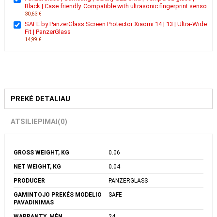
Ši prekė:
PanzerGlass | SAFE | Screen protector | Apple | iPhone
15 PLUS | Glass | Clear | Ultra-Wide Fit
19,95 €
PanzerGlass | Samsung | Galaxy S22 Ultra | Tempered glass | Black
| Case friendly. Compatible with ultrasonic fingerprint senso
30,63 €
SAFE by PanzerGlass Screen Protector Xiaomi 14 | 13 | Ultra-Wide
Fit | PanzerGlass
14,99 €
PREKĖ DETALIAU
ATSILIEPIMAI
(0)
GROSS WEIGHT, KG
0.06
NET WEIGHT, KG
0.04