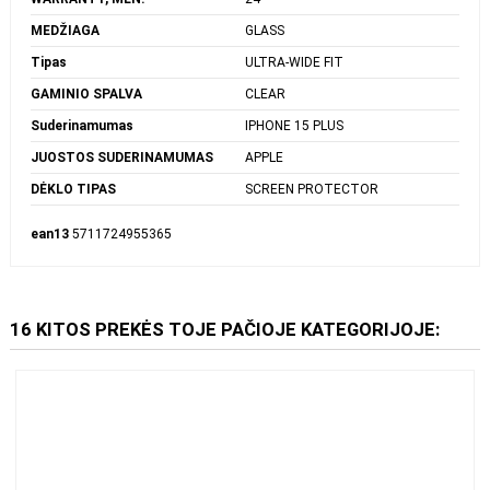
PRODUCER
PANZERGLASS
GAMINTOJO PREKĖS MODELIO
SAFE
PAVADINIMAS
WARRANTY, MĖN.
24
MEDŽIAGA
GLASS
Tipas
ULTRA-WIDE FIT
GAMINIO SPALVA
CLEAR
Suderinamumas
IPHONE 15 PLUS
JUOSTOS SUDERINAMUMAS
APPLE
DĖKLO TIPAS
SCREEN PROTECTOR
ean13
5711724955365
16 KITOS PREKĖS TOJE PAČIOJE KATEGORIJOJE: