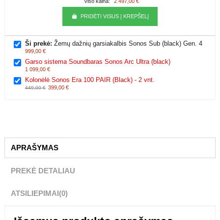
+
+
Viso kaina:
2 497,00 €
PRIDĖTI VISUS Į KREPŠELĮ
Ši prekė:
Žemų dažnių garsiakalbis Sonos Sub (black) Gen. 4
999,00 €
Garso sistema Soundbaras Sonos Arc Ultra (black)
1 099,00 €
Kolonėlė Sonos Era 100 PAIR (Black) - 2 vnt.
399,00 €
449,00 €
APRAŠYMAS