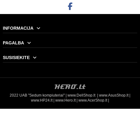
Į KREPŠELĮ
INFORMACIJA
PAGALBA
SUSISIEKITE
2022 UAB "Sedum kompiuteriai" |
www.DellShop.lt
|
www.AsusShop.lt
|
www.HP24.lt
|
www.Hero.lt
|
www.AcerShop.lt
|