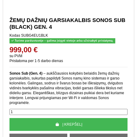
ŽEMŲ DAŽNIŲ
GARSIAKALBIS SONOS SUB
(BLACK) GEN. 4
Kodas
SUBG4EU1BLK
Turime parduotuvėje – galima įsigyti vietoje arba užsisakyti pristatymą.
999,00 €
su PVM
Pristatoma per 1-5 darbo dienas
Sonos Sub (Gen. 4)
– aukščiausios kokybės belaidis žemų dažnių
garsiakalbis, sukurtas papildyti Sonos namų kino sistemas ir garso
kolonėles. Galingas, sodrus ir švarus bosas be iškraipymų, dvigubos
vidinės tvarkyklės pašalina vibracijas, todėl garsas išlieka tikslus net
dideliu garsu. Elegantiškas, blizgus dizainas puikiai dera bet kuriame
interjere. Lengvai prijungiamas per Wi-Fi ir valdomas Sonos
programėle.