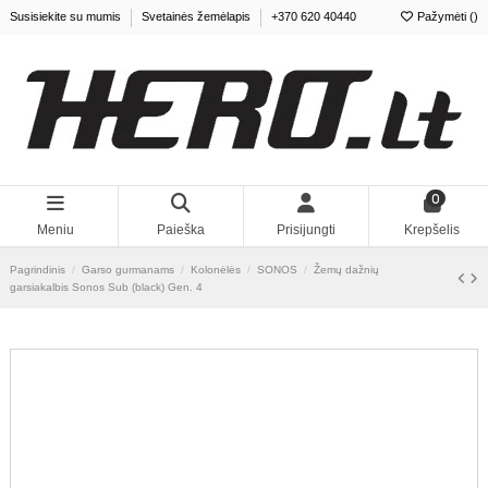
Susisiekite su mumis
Svetainės žemėlapis
+370 620 40440
Pažymėti (
0
)
0
Meniu
Paieška
Prisijungti
Krepšelis
Pagrindinis
Garso gurmanams
Kolonėlės
SONOS
Žemų dažnių
garsiakalbis Sonos Sub (black) Gen. 4