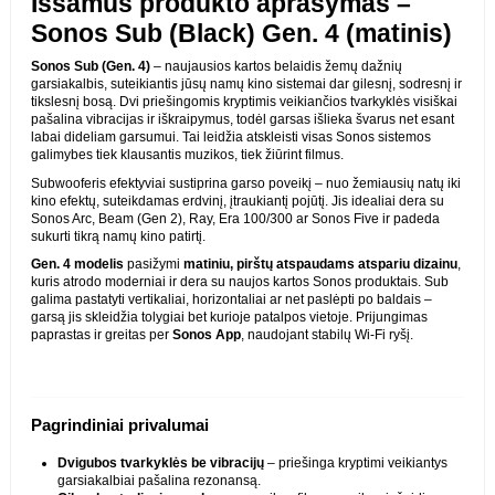
PREKĖ DETALIAU
ATSILIEPIMAI
(0)
Išsamus produkto aprašymas –
Sonos Sub (Black) Gen. 4 (matinis)
Sonos Sub (Gen. 4)
– naujausios kartos belaidis žemų dažnių
garsiakalbis, suteikiantis jūsų namų kino sistemai dar gilesnį,
sodresnį ir tikslesnį bosą. Dvi priešingomis kryptimis veikiančios
tvarkyklės visiškai pašalina vibracijas ir iškraipymus, todėl garsas
išlieka švarus net esant labai dideliam garsumui. Tai leidžia atskleisti
visas Sonos sistemos galimybes tiek klausantis muzikos, tiek žiūrint
filmus.
Subwooferis efektyviai sustiprina garso poveikį – nuo žemiausių natų
iki kino efektų, suteikdamas erdvinį, įtraukiantį pojūtį. Jis idealiai dera
su Sonos Arc, Beam (Gen 2), Ray, Era 100/300 ar Sonos Five ir padeda
sukurti tikrą namų kino patirtį.
Gen. 4 modelis
pasižymi
matiniu, pirštų atspaudams atspariu dizainu
,
kuris atrodo moderniai ir dera su naujos kartos Sonos produktais. Sub
galima pastatyti vertikaliai, horizontaliai ar net paslėpti po baldais –
garsą jis skleidžia tolygiai bet kurioje patalpos vietoje. Prijungimas
paprastas ir greitas per
Sonos App
, naudojant stabilų Wi-Fi ryšį.