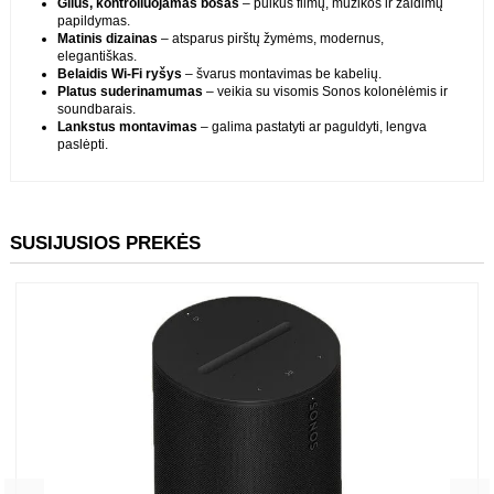
Pagrindiniai privalumai
Dvigubos tvarkyklės be vibracijų
– priešinga kryptimi veikiantys
garsiakalbiai pašalina rezonansą.
Gilus, kontroliuojamas bosas
– puikus filmų, muzikos ir žaidimų
papildymas.
Matinis dizainas
– atsparus pirštų žymėms, modernus,
elegantiškas.
Belaidis Wi-Fi ryšys
– švarus montavimas be kabelių.
Platus suderinamumas
– veikia su visomis Sonos kolonėlėmis ir
soundbarais.
Lankstus montavimas
– galima pastatyti ar paguldyti, lengva
paslėpti.
SUSIJUSIOS PREKĖS