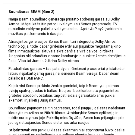
Soundbaras BEAM (Gen 2)
Nauja Beam soundbaro generacija pristato sodresnį garsą su Dolby
Atmos. Mėgaukitės itin patogiu valdymu su Sonos programėle, TV
nuotolinio valdymo pulteliu, valdymu balsu, Apple AirPlay2, įvairiomis
muzikos platformomis ir daugiau…
Atnaujintos generacijos Sonos Beam turi integruotą Dolby Atmos
technologiją, todėl dabar girdėsite erdviau! Įsijunkite mėgstamą kino
filmą ir mėgaukitės lėktuvais skraidančiais virš galvos, girdėkite
žingsnius sklindančius visame kambaryje ir jauskite žemės drebėjimus
šalia. Visa tai Jums užtikrina Dolby Atmos.
Patobulintas garsas – tas pats dydis. Greitesni procesoriai pristato dar
labiau nepakartojamą garsą nei senesnė Beam versija. Dabar Beam
palaiko ir HDMI eARC.
Kaip ir visi Sonos prekinio ženklo gaminiai, taip ir Beam yra galimas
dviejų spalvų: juodas ir baltas. Naujos iš polikarbonato pagamintos
grotelės atrodo nuostabiai, taip pat leidžia garsiakalbiams puikiai
skambėti ir įsilieti į Jūsų namus.
Soundbaro pajungimas itin paprastas, todėl įsigiję jį galėsite nedelsiant
klausytis muzikos ar žiūrėti filmus. Atsidarykite Sonos aplikaciją ir
sekite nurodymus joje. Po kelių minučių Jūsų Beam bus prijungtas prie
jau egzistuojančios Sonos sistemos arba naujos.
Stiprintuvai:
Visi penki D klasės skaitmeniniai stiprintuvai buvo idealiai