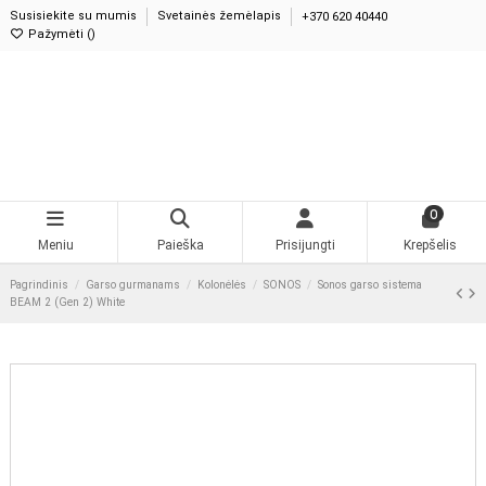
Susisiekite su mumis
Svetainės žemėlapis
+370 620 40440
Pažymėti (
)
0
Meniu
Paieška
Prisijungti
Krepšelis
Pagrindinis
Garso gurmanams
Kolonėlės
SONOS
Sonos garso sistema
BEAM 2 (Gen 2) White