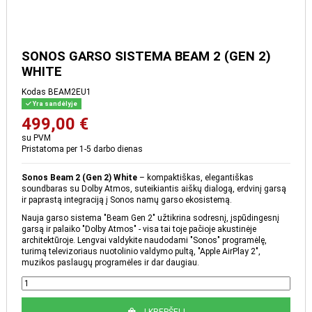
SONOS GARSO SISTEMA BEAM 2 (GEN 2)
WHITE
Kodas
BEAM2EU1
Yra sandėlyje
499,00 €
su PVM
Pristatoma per 1-5 darbo dienas
Sonos Beam 2 (Gen 2) White
– kompaktiškas, elegantiškas
soundbaras su Dolby Atmos, suteikiantis aiškų dialogą, erdvinį garsą
ir paprastą integraciją į Sonos namų garso ekosistemą.
Nauja garso sistema "Beam Gen 2" užtikrina sodresnį, įspūdingesnį
garsą ir palaiko "Dolby Atmos" - visa tai toje pačioje akustinėje
architektūroje. Lengvai valdykite naudodami "Sonos" programėlę,
turimą televizoriaus nuotolinio valdymo pultą, "Apple AirPlay 2",
muzikos paslaugų programėles ir dar daugiau.
Į KREPŠELĮ