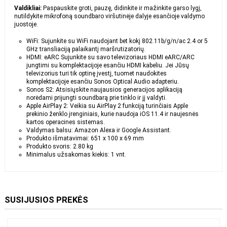
Valdikliai:
Paspauskite groti, pauzę, didinkite ir mažinkite garso lygį,
nutildykite mikrofoną soundbaro viršutinėje dalyje esančioje valdymo
juostoje.
WiFi: Sujunkite su WiFi naudojant bet kokį 802.11b/g/n/ac 2.4 or 5
GHz transliaciją palaikantį maršrutizatorių.
HDMI: eARC Sujunkite su savo televizoriaus HDMI eARC/ARC
jungtimi su komplektacijoje esančiu HDMI kabeliu. Jei Jūsų
televizorius turi tik optinę įvestį, tuomet naudokites
komplektacijoje esančiu Sonos Optical Audio adapteriu.
Sonos S2: Atsisiųskite naujausios generacijos aplikaciją
norėdami prijungti soundbarą prie tinklo ir jį valdyti.
Apple AirPlay 2: Veikia su AirPlay 2 funkciją turinčiais Apple
prekinio ženklo įrenginiais, kurie naudoja iOS 11.4 ir naujesnės
kartos operacines sistemas.
Valdymas balsu: Amazon Alexa ir Google Assistant.
Produkto išmatavimai: 651 x 100 x 69 mm
Produkto svoris: 2.80 kg
Minimalus užsakomas kiekis: 1 vnt.
SUSIJUSIOS PREKĖS