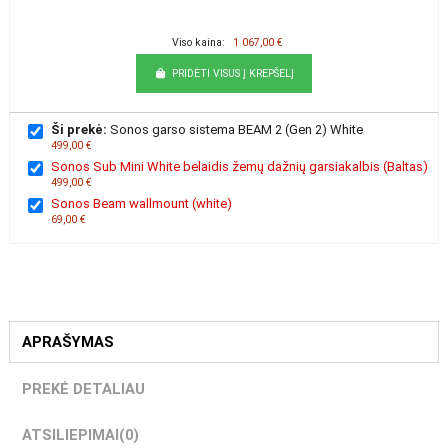
Viso kaina:
1 067,00 €
PRIDĖTI VISUS Į KREPŠELĮ
Ši prekė:
Sonos garso sistema BEAM 2 (Gen 2) White
499,00 €
Sonos Sub Mini White belaidis žemų dažnių garsiakalbis (Baltas)
499,00 €
Sonos Beam wallmount (white)
69,00 €
APRAŠYMAS
PREKĖ DETALIAU
ATSILIEPIMAI
(0)