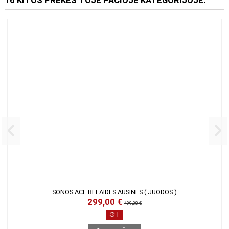
16 KITOS PREKĖS TOJE PAČIOJE KATEGORIJOJE:
SONOS ACE BELAIDĖS AUSINĖS ( JUODOS )
299,00 €
499,00 €