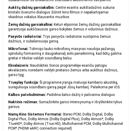
subalansuoti su unikaliomis soundbaro akustinėmis savybėmis.
Aukštų dažnių garsiakalbis:
Centre esantis aukštadažnis sukuria
kristalo švarumo dialogus žiūrint kino filmus ir nepakartojamai
skaidrius vokalus klausantis muzikos.
Žemų dažnių garsiakalbiai:
Keturi elipsiniai žemų dažnių garsiakalbiai
garantuoja aukščiausios garso kokybės žemus ir vidurinius dažnius.
Pasyvūs radiatoriai:
Trys pasyvūs radiatoriai sustiprina žemus
dažnius, ir subalansuoja garsą.
Mikrofonai:
Tolimojo lauko mikrofonų masyvas naudoja pažangų
spindulių formavimą ir daugiakanalį aido panaikinimą, kad būtų galima
greitai ir tiksliai valdyti soundbarą balsu.
Ekvalaizeris:
Naudokitės Sonos programėlėje esančiu patogiu
ekvalaizeriu norėdami valdyti prietaiso žemus arba aukštus dažnius,
garso lygį.
Trueplay funkcija:
Ši programinė įranga matuoja kambario akustiką,
sureguliuoja soundbaro garsą pagal Jūsų kambarį. Palaikoma per iOS.
Kalbos patobulinimas:
Padidina balso dažnį ir pašvarina dialogus.
Naktinis režimas:
Sumažinkite garso intensyvumą ir išryškinkite tylius
garsus.
Namų Kino Sistemos Formatai:
Stereo PCM, Dolby Digital, Dolby
Digital Plus, Dolby Atmos (Dolby Digital Plus), Dolby Atmos*, Dolby
TrueHD*, Dolby Atmos (True HD), Multichannel PCM, Dolby Multichannel
PCM* (*HDMI eARC connection required)