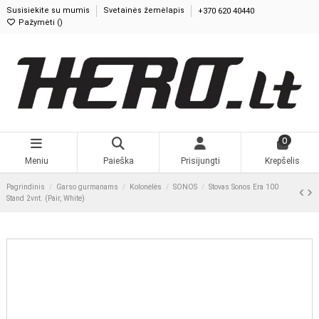
Susisiekite su mumis
Svetainės žemėlapis
+370 620 40440
Pažymėti (
)
0
Meniu
Paieška
Prisijungti
Krepšelis
Pagrindinis
Garso gurmanams
Kolonėlės
SONOS
Stovas Sonos Era 100
Stand 2vnt. (Pair, White)