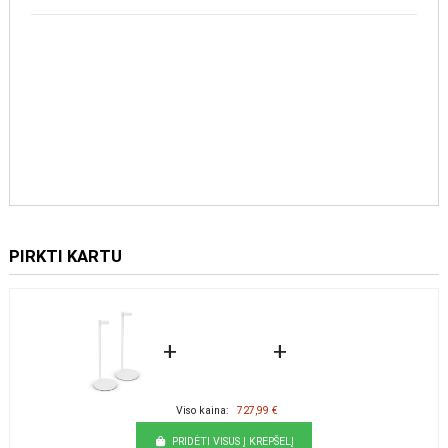
PIRKTI KARTU
+
+
Viso kaina:
727,99 €
PRIDĖTI VISUS Į KREPŠELĮ