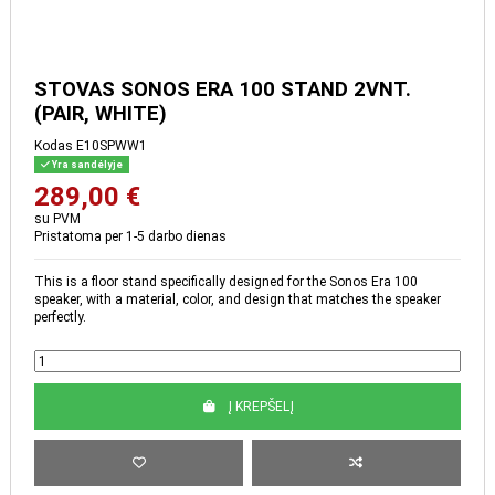
STOVAS SONOS ERA 100
STAND 2VNT. (PAIR, WHITE)
Kodas
E10SPWW1
Yra sandėlyje
289,00 €
su PVM
Pristatoma per 1-5 darbo dienas
This is a floor stand specifically designed for the Sonos Era 100
speaker, with a material, color, and design that matches the speaker
perfectly.
Į KREPŠELĮ