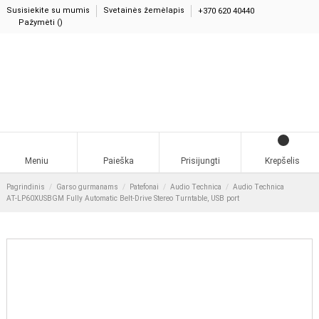
Susisiekite su mumis
Svetainės žemėlapis
+370 620 40440
Pažymėti (
)
0
Meniu
Paieška
Prisijungti
Krepšelis
Pagrindinis
Garso gurmanams
Patefonai
Audio Technica
Audio Technica
AT-LP60XUSBGM Fully Automatic Belt-Drive Stereo Turntable, USB port