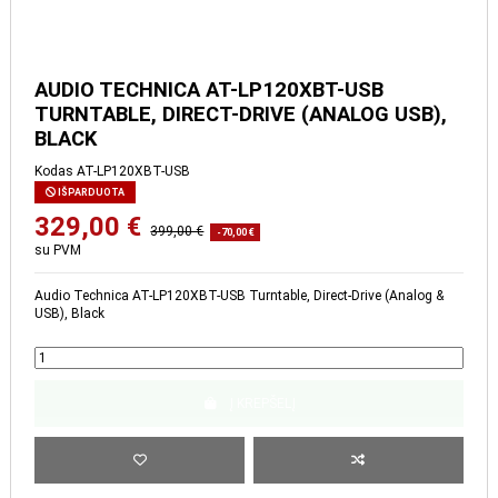
AUDIO TECHNICA AT-LP120XBT-
USB TURNTABLE, DIRECT-DRIVE
(ANALOG USB), BLACK
Kodas
AT-LP120XBT-USB
IŠPARDUOTA
329,00 €
399,00 €
-70,00 €
su PVM
Audio Technica AT-LP120XBT-USB Turntable, Direct-Drive (Analog &
USB), Black
Į KREPŠELĮ