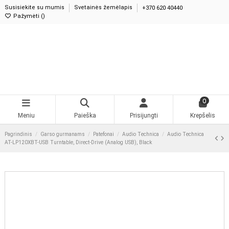
Susisiekite su mumis
Svetainės žemėlapis
+370 620 40440
Pažymėti (
0
)
0
Meniu
Paieška
Prisijungti
Krepšelis
Pagrindinis
Garso gurmanams
Patefonai
Audio Technica
Audio
Technica AT-LP120XBT-USB Turntable, Direct-Drive (Analog USB), Black