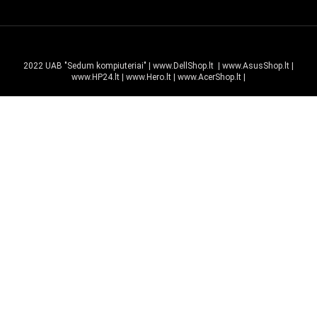
2022 UAB "Sedum kompiuteriai" |
www.DellShop.lt
|
www.AsusShop.lt
|
www.HP24.lt
|
www.Hero.lt
|
www.AcerShop.lt
|