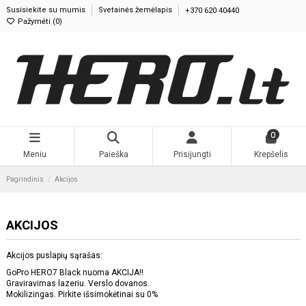
Susisiekite su mumis
Svetainės žemėlapis
+370 620 40440
Pažymėti (
0
)
0
Meniu
Paieška
Prisijungti
Krepšelis
Pagrindinis
Akcijos
AKCIJOS
Akcijos puslapių sąrašas:
GoPro HERO7 Black nuoma AKCIJA!!
Graviravimas lazeriu. Verslo dovanos.
Mokilizingas. Pirkite išsimokėtinai su 0%