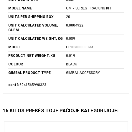
UNIT BOX LENGTH
0.07
UNIT BOX WIDTH
0.037
MODEL NAME
OM 7 SERIES TRACKING KIT
UNITS PER SHIPPING BOX
20
UNIT CALCULATED VOLUME,
0.0004922
CUBM
UNIT CALCULATED WEIGHT, KG
0.089
MODEL
CP.OS.00000399
PRODUCT NET WEIGHT, KG
0.019
COLOUR
BLACK
GIMBAL PRODUCT TYPE
GIMBAL ACCESSORY
ean13
6941565998323
16 KITOS PREKĖS TOJE PAČIOJE KATEGORIJOJE: