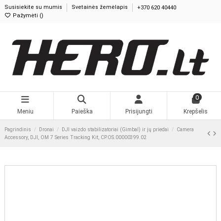
Susisiekite su mumis
Svetainės žemėlapis
+370 620 40440
Pažymėti (
0
)
0
Meniu
Paieška
Prisijungti
Krepšelis
Pagrindinis
Dronai
DJI vaizdo stabilizatoriai (Gimbal) ir jų priedai
Camera Accessory, DJI, OM 7 Series Tracking Kit, CP.OS.00000399.02