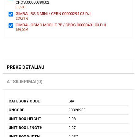
Ši prekė:
Camera Accessory, DJI, OM 7 Series Tracking Kit,
CP.OS.00000399.02
50,58 €
GIMBAL RS 3 MINI / CP.RN.00000294.03 DJI
239,99 €
GIMBAL OSMO MOBILE 7P / CP.OS.00000401.03 DJI
159,00 €
PREKĖ DETALIAU
ATSILIEPIMAI
(0)
CATEGORY CODE
GIA
CNCODE
90328900
UNIT BOX HEIGHT
0.08