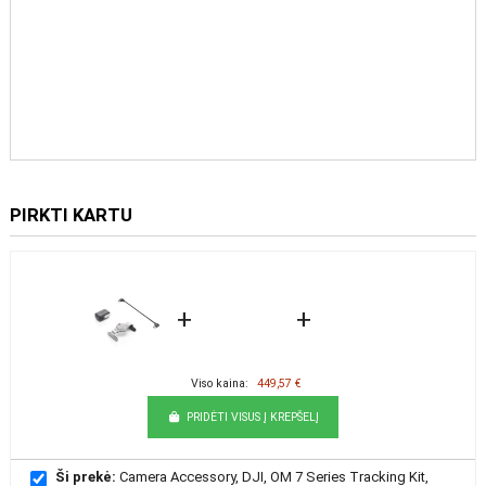
PIRKTI KARTU
+
+
Viso kaina:
449,57 €
PRIDĖTI VISUS Į KREPŠELĮ