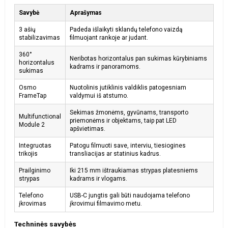
Savybė
Aprašymas
3 ašių
Padeda išlaikyti sklandų telefono vaizdą
stabilizavimas
filmuojant rankoje ar judant.
360°
Neribotas horizontalus pan sukimas kūrybiniams
horizontalus
kadrams ir panoramoms.
sukimas
Osmo
Nuotolinis jutiklinis valdiklis patogesniam
FrameTap
valdymui iš atstumo.
Sekimas žmonėms, gyvūnams, transporto
Multifunctional
priemonėms ir objektams, taip pat LED
Module 2
apšvietimas.
Integruotas
Patogu filmuoti save, interviu, tiesiogines
trikojis
transliacijas ar statinius kadrus.
Prailginimo
Iki 215 mm ištraukiamas strypas platesniems
strypas
kadrams ir vlogams.
Telefono
USB-C jungtis gali būti naudojama telefono
įkrovimas
įkrovimui filmavimo metu.
Techninės savybės