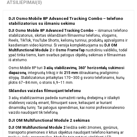
ATSILIEPIMAI
(0)
DJI Osmo Mobile 8P Advanced Tracking Combo – telefono
stabilizatorius su išmaniu sekimu
DJI Osmo Mobile 8P Advanced Tracking Combo
– išmanus telefono
stabilizatorius, skirtas sklandžiam filmavimui telefonu, vlogams,
Reels, TikTok, YouTube Shorts, kelionių turiniui, produktų apžvalgoms ir
kasdieniam video kūrimui. Ši versija komplektuojama su
DJI OM
Multifunctional Module 2
ir
Osmo FrameTap
nuotoliniu valdikliu, todėl
ypač tinka tiems, kam svarbus patogus objektų sekimas ir filmavimas
iš atstumo.
Osmo Mobile 8P turi
3 ašių stabilizavimą
,
360° horizontalų sukimosi
diapazoną
, integruotą trikojį ir iki
215 mm
ištraukiamą prailginimo
strypą. Stabilizatorius pritaikytas 170–300 g svorio telefonams, kurių
plotis 67–84 mm, o storis 6,9–11 mm.
Sklandus vaizdas filmuojant telefonu
3 ašių stabilizavimas padeda sumažinti rankų drebėjimą ir išlaikyti
stabilesnį vaizdą einant, filmuojant save, keliaujant ar kuriant
dinamišką turinį. Tai patogus sprendimas, kai norisi profesionalesnio
vaizdo naudojant tik telefoną.
DJI OM Multifunctional Module 2 sekimas
DJI OM Multifunctional Module 2
leidžia sekti žmones, gyvūnus,
transporto priemones ir kitus objektus naudojant telefono kamerą ar