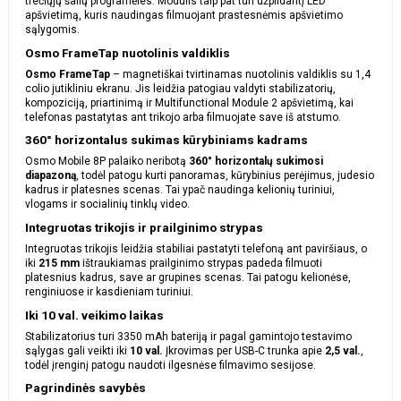
trečiųjų šalių programėles. Modulis taip pat turi užpildantį LED
apšvietimą, kuris naudingas filmuojant prastesnėmis apšvietimo
sąlygomis.
Osmo FrameTap nuotolinis valdiklis
Osmo FrameTap
– magnetiškai tvirtinamas nuotolinis valdiklis su 1,4
colio jutikliniu ekranu. Jis leidžia patogiau valdyti stabilizatorių,
kompoziciją, priartinimą ir Multifunctional Module 2 apšvietimą, kai
telefonas pastatytas ant trikojo arba filmuojate save iš atstumo.
360° horizontalus sukimas kūrybiniams kadrams
Osmo Mobile 8P palaiko neribotą
360° horizontalų sukimosi
diapazoną
, todėl patogu kurti panoramas, kūrybinius perėjimus, judesio
kadrus ir platesnes scenas. Tai ypač naudinga kelionių turiniui,
vlogams ir socialinių tinklų video.
Integruotas trikojis ir prailginimo strypas
Integruotas trikojis leidžia stabiliai pastatyti telefoną ant paviršiaus, o
iki
215 mm
ištraukiamas prailginimo strypas padeda filmuoti
platesnius kadrus, save ar grupines scenas. Tai patogu kelionėse,
renginiuose ir kasdieniam turiniui.
Iki 10 val. veikimo laikas
Stabilizatorius turi 3350 mAh bateriją ir pagal gamintojo testavimo
sąlygas gali veikti iki
10 val.
Įkrovimas per USB-C trunka apie
2,5 val.
,
todėl įrenginį patogu naudoti ilgesnėse filmavimo sesijose.
Pagrindinės savybės