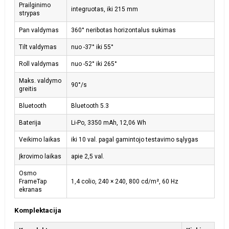
Prailginimo
integruotas, iki 215 mm
strypas
Pan valdymas
360° neribotas horizontalus sukimas
Tilt valdymas
nuo -37° iki 55°
Roll valdymas
nuo -52° iki 265°
Maks. valdymo
90°/s
greitis
Bluetooth
Bluetooth 5.3
Baterija
Li-Po, 3350 mAh, 12,06 Wh
Veikimo laikas
iki 10 val. pagal gamintojo testavimo sąlygas
Įkrovimo laikas
apie 2,5 val.
Osmo
FrameTap
1,4 colio, 240 × 240, 800 cd/m², 60 Hz
ekranas
Komplektacija