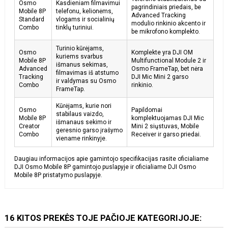
Osmo
Kasdieniam filmavimui
pagrindiniais priedais, be
Mobile 8P
telefonu, kelionėms,
Advanced Tracking
Standard
vlogams ir socialinių
modulio rinkinio akcento ir
Combo
tinklų turiniui.
be mikrofono komplekto.
Turinio kūrėjams,
Osmo
Komplekte yra DJI OM
kuriems svarbus
Mobile 8P
Multifunctional Module 2 ir
išmanus sekimas,
Advanced
Osmo FrameTap, bet nėra
filmavimas iš atstumo
Tracking
DJI Mic Mini 2 garso
ir valdymas su Osmo
Combo
rinkinio.
FrameTap.
Kūrėjams, kurie nori
Osmo
Papildomai
stabilaus vaizdo,
Mobile 8P
komplektuojamas DJI Mic
išmanaus sekimo ir
Creator
Mini 2 siųstuvas, Mobile
geresnio garso įrašymo
Combo
Receiver ir garso priedai.
viename rinkinyje.
Daugiau informacijos apie gamintojo specifikacijas rasite oficialiame
DJI Osmo Mobile 8P gamintojo puslapyje
ir
oficialiame DJI Osmo
Mobile 8P pristatymo puslapyje
.
16 KITOS PREKĖS TOJE PAČIOJE KATEGORIJOJE: