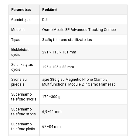
Parametras
Reikšmė
Gamintojas
DJI
Modelis
Osmo Mobile 8P Advanced Tracking Combo
Tipas
3 ašių telefono stabilizatorius
Išskleistas
291 × 110 × 101 mm
dydis
Sulankstytas
196 × 105 × 38 mm
dydis
Svoris su
apie 386 g su Magnetic Phone Clamp 5,
priedais
Multifunctional Module 2 ir Osmo FrameTap
Suderinamo
170–300 g
telefono svoris
Suderinamo
6,9–11 mm
telefono storis
Suderinamo
67–84 mm
telefono plotis