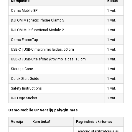
Komplekte
Kiekis
Osmo Mobile 8P
1 vnt.
DJI OM Magnetic Phone Clamp 5
1 vnt.
DJI OM Multifunctional Module 2
1 vnt.
Osmo FrameTap
1 vnt.
USB-C į USB-C maitinimo laidas, 50 cm
1 vnt.
USB-C į USB-C telefono įkrovimo laidas, 15 cm
1 vnt.
Storage Case
1 vnt.
Quick Start Guide
1 vnt.
Safety Instructions
1 vnt.
DJI Logo Sticker
1 vnt.
Osmo Mobile 8P versijų palyginimas
Versija
Kam tinka?
Pagrindinis skirtumas
Telefono stabilizatorius su