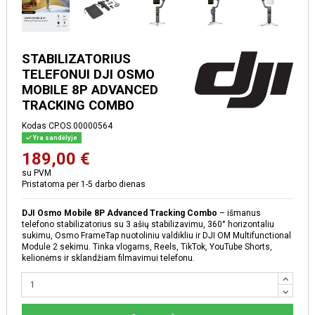
STABILIZATORIUS
TELEFONUI DJI OSMO
MOBILE 8P ADVANCED
TRACKING COMBO
Kodas
CP.OS.00000564
Yra sandėlyje
189,00 €
su PVM
Pristatoma per 1-5 darbo dienas
DJI Osmo Mobile 8P Advanced Tracking Combo
– išmanus
telefono stabilizatorius su 3 ašių stabilizavimu, 360° horizontaliu
sukimu, Osmo FrameTap nuotoliniu valdikliu ir DJI OM Multifunctional
Module 2 sekimu. Tinka vlogams, Reels, TikTok, YouTube Shorts,
kelionėms ir sklandžiam filmavimui telefonu.