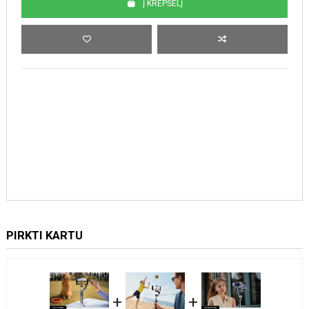
Į KREPŠELĮ
PIRKTI KARTU
+
+