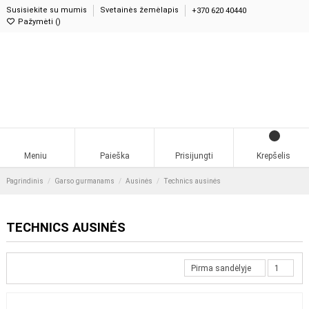
Susisiekite su mumis
Svetainės žemėlapis
+370 620 40440
Pažymėti (
)
0
Meniu
Paieška
Prisijungti
Krepšelis
Pagrindinis
Garso gurmanams
Ausinės
Technics ausinės
TECHNICS AUSINĖS
Pirma sandėlyje
1