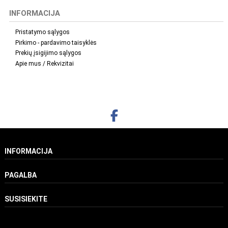
INFORMACIJA
Gamintojas
Pristatymo sąlygos
Pirkimo - pardavimo taisyklės
Technics
1
Prekių įsigijimo sąlygos
Apie mus / Rekvizitai
INFORMACIJA
PAGALBA
SUSISIEKITE