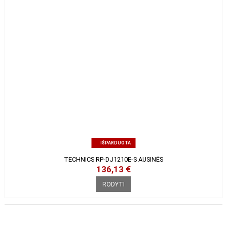
IŠPARDUOTA
TECHNICS RP-DJ1210E-S AUSINĖS
136,13 €
RODYTI