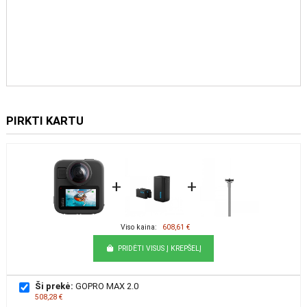
PIRKTI KARTU
+
+
Viso kaina:
608,61 €
PRIDĖTI VISUS Į KREPŠELĮ
Ši prekė:
GOPRO MAX 2.0