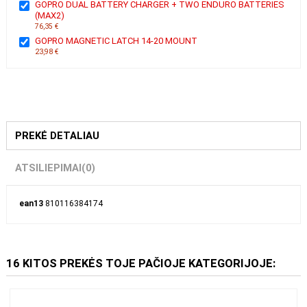
508,28 €
GOPRO DUAL BATTERY CHARGER + TWO ENDURO BATTERIES
(MAX2)
76,35 €
GOPRO MAGNETIC LATCH 14-20 MOUNT
23,98 €
PREKĖ DETALIAU
ATSILIEPIMAI
(0)
ean13
810116384174
16 KITOS PREKĖS TOJE PAČIOJE KATEGORIJOJE: