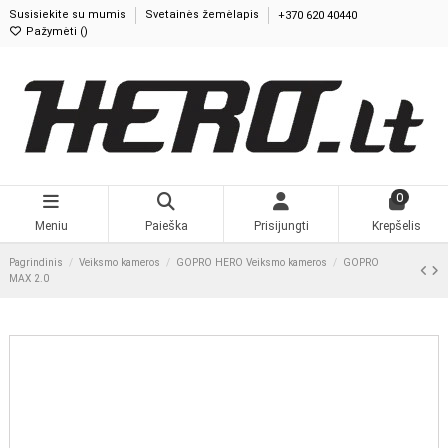
Susisiekite su mumis
Svetainės žemėlapis
+370 620 40440
Pažymėti (
0
)
0
Meniu
Paieška
Prisijungti
Krepšelis
Pagrindinis
Veiksmo kameros
GOPRO HERO Veiksmo kameros
GOPRO
MAX 2.0