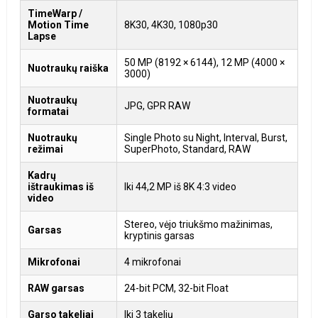
TimeWarp /
Motion Time
8K30, 4K30, 1080p30
Lapse
50 MP (8192 × 6144), 12 MP (4000 ×
Nuotraukų raiška
3000)
Nuotraukų
JPG, GPR RAW
formatai
Nuotraukų
Single Photo su Night, Interval, Burst,
režimai
SuperPhoto, Standard, RAW
Kadrų
ištraukimas iš
Iki 44,2 MP iš 8K 4:3 video
video
Stereo, vėjo triukšmo mažinimas,
Garsas
kryptinis garsas
Mikrofonai
4 mikrofonai
RAW garsas
24-bit PCM, 32-bit Float
Garso takeliai
Iki 3 takelių