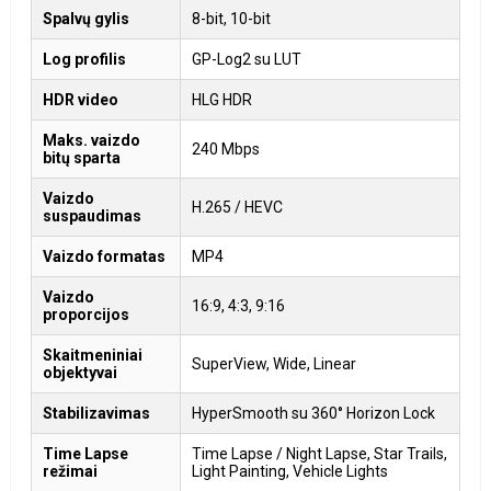
Spalvų gylis
8-bit, 10-bit
Log profilis
GP-Log2 su LUT
HDR video
HLG HDR
Maks. vaizdo
240 Mbps
bitų sparta
Vaizdo
H.265 / HEVC
suspaudimas
Vaizdo formatas
MP4
Vaizdo
16:9, 4:3, 9:16
proporcijos
Skaitmeniniai
SuperView, Wide, Linear
objektyvai
Stabilizavimas
HyperSmooth su 360° Horizon Lock
Time Lapse
Time Lapse / Night Lapse, Star Trails,
režimai
Light Painting, Vehicle Lights