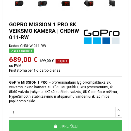
GOPRO MISSION 1 PRO 8K
VEIKSMO KAMERA | CHDHW-
011-RW
Kodas
CHDHW-011-RW
Yra sandėlyje
689,00 €
699,00 €
-10,00 €
su PVM
Pristatoma per 1-5 darbo dienas
GoPro MISSION 1 PRO
– profesionalaus lygio kompaktiška 8K
veiksmo ir kino kamera su 1” 50 MP jutikliu, GP3 procesoriumi, iki
8K60 vaizdo įrašymu, 4K240 sulėtintu vaizdu, 8K Open Gate režimu,
HyperSmooth stabilizavimu ir atsparumu vandeniui iki 20 m be
papildomo dėklo.
Į KREPŠELĮ