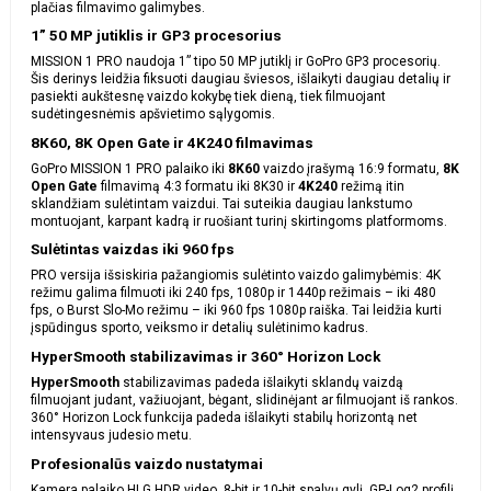
plačias filmavimo galimybes.
1” 50 MP jutiklis ir GP3 procesorius
MISSION 1 PRO naudoja 1” tipo 50 MP jutiklį ir GoPro GP3 procesorių.
Šis derinys leidžia fiksuoti daugiau šviesos, išlaikyti daugiau detalių ir
pasiekti aukštesnę vaizdo kokybę tiek dieną, tiek filmuojant
sudėtingesnėmis apšvietimo sąlygomis.
8K60, 8K Open Gate ir 4K240 filmavimas
GoPro MISSION 1 PRO palaiko iki
8K60
vaizdo įrašymą 16:9 formatu,
8K
Open Gate
filmavimą 4:3 formatu iki 8K30 ir
4K240
režimą itin
sklandžiam sulėtintam vaizdui. Tai suteikia daugiau lankstumo
montuojant, karpant kadrą ir ruošiant turinį skirtingoms platformoms.
Sulėtintas vaizdas iki 960 fps
PRO versija išsiskiria pažangiomis sulėtinto vaizdo galimybėmis: 4K
režimu galima filmuoti iki 240 fps, 1080p ir 1440p režimais – iki 480
fps, o Burst Slo-Mo režimu – iki 960 fps 1080p raiška. Tai leidžia kurti
įspūdingus sporto, veiksmo ir detalių sulėtinimo kadrus.
HyperSmooth stabilizavimas ir 360° Horizon Lock
HyperSmooth
stabilizavimas padeda išlaikyti sklandų vaizdą
filmuojant judant, važiuojant, bėgant, slidinėjant ar filmuojant iš rankos.
360° Horizon Lock funkcija padeda išlaikyti stabilų horizontą net
intensyvaus judesio metu.
Profesionalūs vaizdo nustatymai
Kamera palaiko HLG HDR video, 8-bit ir 10-bit spalvų gylį, GP-Log2 profilį