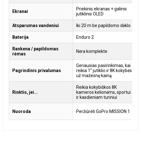
Priekinis ekranas + galinis
P
Ekranai
jutiklinis OLED
j
Atsparumas vandeniui
Iki 20 m be papildomo dėklo
I
Baterija
Enduro 2
E
Rankena / papildomas
Nėra komplekte
N
rėmas
Geriausias pasirinkimas, kai
A
Pagrindinis privalumas
reikia 1” jutiklio ir 8K kokybės
4
už mažesnę kainą
p
Reikia kokybiškos 8K
R
Rinktis, jei...
kameros kelionėms, sportui
k
ir kasdieniam turiniui
s
P
Nuoroda
Peržiūrėti GoPro MISSION 1