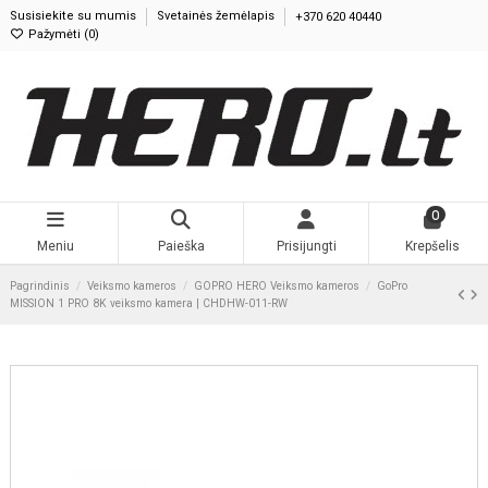
Susisiekite su mumis
Svetainės žemėlapis
+370 620 40440
Pažymėti (
0
)
0
Meniu
Paieška
Prisijungti
Krepšelis
Pagrindinis
Veiksmo kameros
GOPRO HERO Veiksmo kameros
GoPro
MISSION 1 PRO 8K veiksmo kamera | CHDHW-011-RW