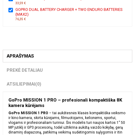
33,59 €
GOPRO DUAL BATTERY CHARGER + TWO ENDURO BATTERIES
(MAX2)
76,35 €
APRAŠYMAS
PREKĖ DETALIAU
ATSILIEPIMAI
(0)
GoPro MISSION 1 PRO – profesionali kompaktiška 8K
kamera kūrėjams
GoPro MISSION 1 PRO
– tai aukštesnės klasės kompaktiška veiksmo
ir kino kamera, skirta kūrėjams, filmuotojams, kelionėms, sportui,
vlogams ir profesionaliam turiniui. Šis modelis turi naujos kartos 1” 50
MP jutiklį ir GP3 procesorių, todėl užtikrina aukštą vaizdo kokybę, gerą
dinaminį diapazoną, patikimą veikimą sudėtingomis sąlygomis ir itin