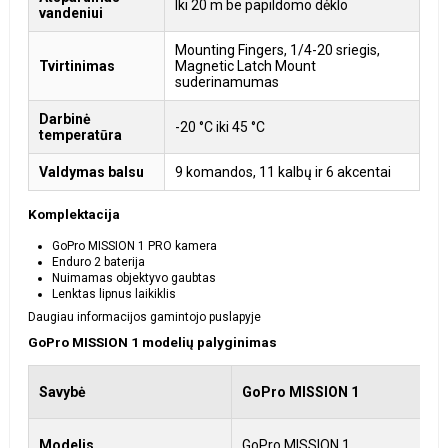
Iki 20 m be papildomo dėklo
vandeniui
Mounting Fingers, 1/4-20 sriegis,
Tvirtinimas
Magnetic Latch Mount
suderinamumas
Darbinė
-20 °C iki 45 °C
temperatūra
Valdymas balsu
9 komandos, 11 kalbų ir 6 akcentai
Komplektacija
GoPro MISSION 1 PRO kamera
Enduro 2 baterija
Nuimamas objektyvo gaubtas
Lenktas lipnus laikiklis
Daugiau informacijos gamintojo puslapyje
GoPro MISSION 1 modelių palyginimas
Savybė
GoPro MISSION 1
G
Modelis
GoPro MISSION 1
G