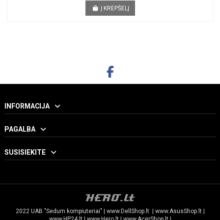
Į KREPŠELĮ
INFORMACIJA
PAGALBA
SUSISIEKITE
2022 UAB "Sedum kompiuteriai" |
www.DellShop.lt
|
www.AsusShop.lt
|
www.HP24.lt
|
www.Hero.lt
|
www.AcerShop.lt
|