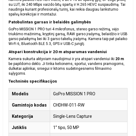
su LUT, iki 240 Mbps vaizdo bitų spartą ir H.265 HEVC suspaudimą. Tai
naudinga kuriant profesionalų turinį, kai reikia daugiau lankstumo
spalvų korekcijai ir montažui.
Patobulintas garsas ir belaidės galimybės
GoPro MISSION 1 PRO turi 4 mikrofonus, stereo garso režimą, vėjo
triukšmo mažinimą, kryptinį garsą, RAW garso įrašymą, belaidžio ir USB
garso palaikymą bei iki 3 garso takelių įrašymą. Kamera taip pat palaiko
Wi-Fi 6, Bluetooth BLE 5.3, GPS ir USB-C jungtį.
Atspari konstrukcija ir 20 m atsparumas vandeniui
Kamera sukurta aktyviam naudojimui ir yra atspari vandeniui iki
20 m
be papildomo dėklo. Ji tinka kelionėms, sportui, vandens pramogoms,
dulkėtai aplinkai, sniegui ir kitoms sudėtingesnėms filmavimo
sąlygoms.
Techninės specifikacijos
Modelis
GoPro MISSION 1 PRO
Gamintojo kodas
CHDHW-011-RW
Kategorija
Single-Lens Capture
Jutiklis
1” tipo, 50 MP