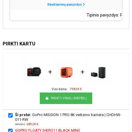
PIRKTI KARTU
+
+
Viso kaina:
798,94 €
PRIDĖTI VISUS Į KREPŠELĮ
Ši prekė:
GoPro MISSION 1 PRO 8K veiksmo kamera | CHDHW-
011-RW
689,00 €
699,00 €
GOPRO FLOATY (HERO11 BLACK MINI)