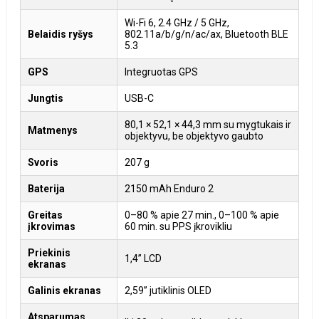
Wi-Fi 6, 2.4 GHz / 5 GHz,
Belaidis ryšys
802.11a/b/g/n/ac/ax, Bluetooth BLE
5.3
GPS
Integruotas GPS
Jungtis
USB-C
80,1 × 52,1 × 44,3 mm su mygtukais ir
Matmenys
objektyvu, be objektyvo gaubto
Svoris
207 g
Baterija
2150 mAh Enduro 2
Greitas
0–80 % apie 27 min., 0–100 % apie
įkrovimas
60 min. su PPS įkrovikliu
Priekinis
1,4” LCD
ekranas
Galinis ekranas
2,59” jutiklinis OLED
Atsparumas