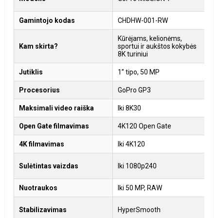
Gamintojo kodas
CHDHW-001-RW
Kūrėjams, kelionėms,
P
Kam skirta?
sportui ir aukštos kokybės
d
8K turiniui
m
Jutiklis
1” tipo, 50 MP
1
Procesorius
GoPro GP3
G
Maksimali video raiška
Iki 8K30
I
Open Gate filmavimas
4K120 Open Gate
8
4K filmavimas
Iki 4K120
I
I
Sulėtintas vaizdas
Iki 1080p240
1
Nuotraukos
Iki 50 MP, RAW
I
H
Stabilizavimas
HyperSmooth
L