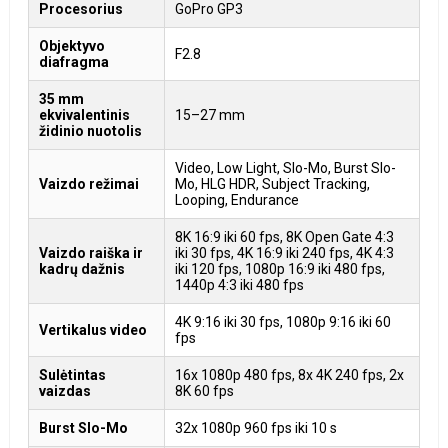
Procesorius
GoPro GP3
Objektyvo
F2.8
diafragma
35 mm
ekvivalentinis
15–27 mm
židinio nuotolis
Video, Low Light, Slo-Mo, Burst Slo-
Vaizdo režimai
Mo, HLG HDR, Subject Tracking,
Looping, Endurance
8K 16:9 iki 60 fps, 8K Open Gate 4:3
Vaizdo raiška ir
iki 30 fps, 4K 16:9 iki 240 fps, 4K 4:3
kadrų dažnis
iki 120 fps, 1080p 16:9 iki 480 fps,
1440p 4:3 iki 480 fps
4K 9:16 iki 30 fps, 1080p 9:16 iki 60
Vertikalus video
fps
Sulėtintas
16x 1080p 480 fps, 8x 4K 240 fps, 2x
vaizdas
8K 60 fps
Burst Slo-Mo
32x 1080p 960 fps iki 10 s