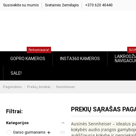
Susisiekite su mumis
Svetainės žemėlapis
+370 620 40440
Perkamiausia!
S
LAIKROD
GOPRO KAMEROS
INSTA360 KAMEROS
NAVIGA
SALE!
Pagrindinis
Prekių ženklai
Sennheiser
PREKIŲ SĄRAŠAS PA
Filtrai:
Kategorijos
Ausinės Sennheiser – idealus pa
kokybės audio įrangos gamyboje. 
Garso gurmanams
9
aukščiausia kokybe ir nepriekai