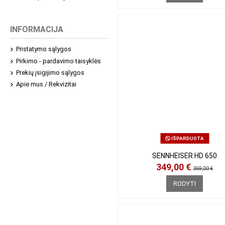
INFORMACIJA
Pristatymo sąlygos
Pirkimo - pardavimo taisyklės
Prekių įsigijimo sąlygos
Apie mus / Rekvizitai
IŠPARDUOTA
SENNHEISER HD 650
349,00 €
369,00 €
RODYTI