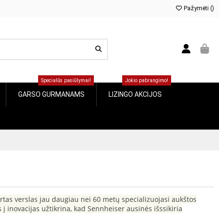
Pažymėti (
0
)
Specialūs pasiūlymai!
Jokio pabrangimo!
GARSO GURMANAMS
LIZINGO AKCIJOS
tas verslas jau daugiau nei 60 metų specializuojasi aukštos
į inovacijas užtikrina, kad Sennheiser ausinės išssikiria