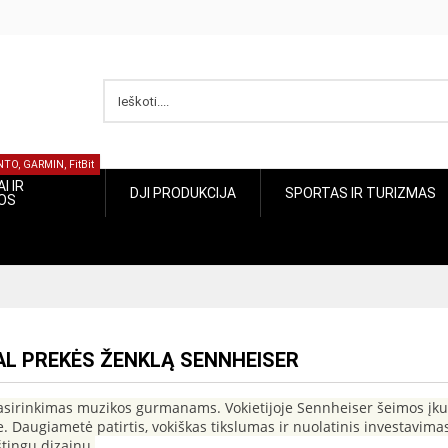
UUNTO, GARMIN, FitBit
ŽIAI IR
SPORTAS IR
DJI PRODUKCIJA
CIJOS
TURIZMAS
GAL PREKĖS ŽENKLĄ SENNHEISER
sirinkimas muzikos gurmanams. Vokietijoje Sennheiser šeimos įkur
Daugiametė patirtis, vokiškas tikslumas ir nuolatinis investavimas 
štingu dizainu.