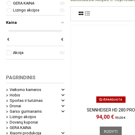
GERA KAINA
4
Lizingo akcijos
3
Kaina
9
€
349
€
Akcija
6
PAGRINDINIS
Veiksmo kameros
Hobis
IŠPARDUOTA
Sportas ir turizmas
Dronai
SENNHEISER HD 280 PR
Garso gurmanams
94,00 €
Lizingo akcijos
99,00 €
Dovanų kuponai
GERA KAINA
RODYTI
Xiaomi produkcija