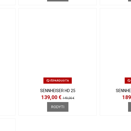
IŠPARDUOTA
SENNHEISER HD 25
SENNHEI
139,00 €
189
149,00 €
RODYTI