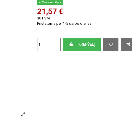
Yra sandėlyje
21,57 €
su PVM
Pristatoma per 1-5 darbo dienas
Į KREPŠELĮ