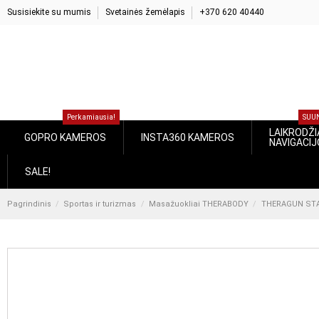
Susisiekite su mumis
Svetainės žemėlapis
+370 620 40440
Perkamiausia!
S
LAIKROD
GOPRO KAMEROS
INSTA360 KAMEROS
NAVIGA
SALE!
Pagrindinis
Sportas ir turizmas
Masažuokliai THERABODY
THERAGUN STANDAR