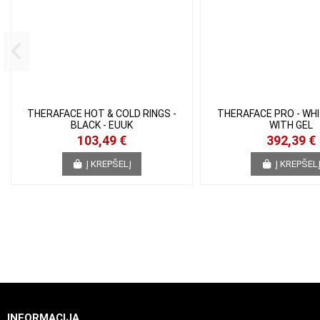
THERAFACE HOT & COLD RINGS
THERAFACE PRO - WHI
- BLACK - EUUK
WITH GEL
103,49 €
392,39 €
Į KREPŠELĮ
Į KREPŠEL
INFORMACIJA