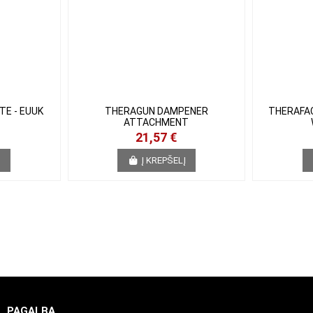
TE - EUUK
THERAGUN DAMPENER
THERAFAC
ATTACHMENT
-
21,57 €
Į
Į KREPŠELĮ
PAGALBA