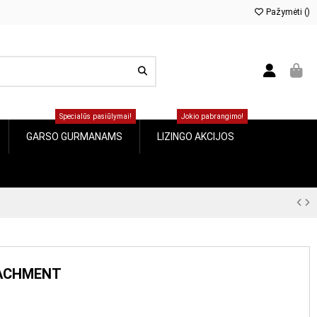
Pažymėti (
0
)
Specialūs pasiūlymai!
Jokio pabrangimo!
GARSO GURMANAMS
LIZINGO AKCIJOS
TACHMENT