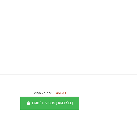
Viso kaina:
146,63 €
PRIDĖTI VISUS Į KREPŠELĮ