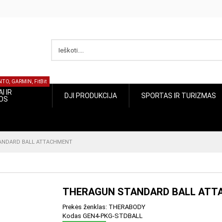
UUNTO, GARMIN, FitBit
ŽIAI IR
SPORTAS IR
DJI PRODUKCIJA
CIJOS
TURIZMAS
D BALL ATTACHMENT
THERAGUN STANDARD BALL AT
Prekės ženklas:
THERABODY
Kodas
GEN4-PKG-STDBALL