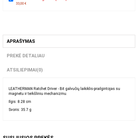
LEATHERMAN galvučių kompl. "Bit Kit"
33,00 €
APRAŠYMAS
PREKĖ DETALIAU
ATSILIEPIMAI
(0)
LEATHERMAN Ratchet Driver - Bit galvučių laikiklis-prailgintojas su
magnetu ir terkšliniu mechanizmu.
Ilgis: 8.28 cm
Svoris: 35.7 g