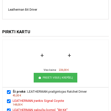
Leatherman Bit Driver
PIRKTI KARTU
+
+
Viso kaina:
226,00 €
PRIDĖTI VISUS Į KREPŠELĮ
Ši prekė:
LEATHERMAN prailgintojas Ratchet Driver
45,00 €
LEATHERMAN įrankis Signal Coyote
148,00 €