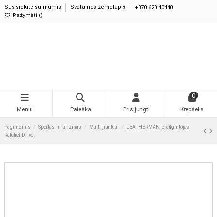
Susisiekite su mumis
Svetainės žemėlapis
+370 620 40440
Pažymėti (
)
0
Meniu
Paieška
Prisijungti
Krepšelis
Pagrindinis
Sportas ir turizmas
Multi įrankiai
LEATHERMAN prailgintojas
Ratchet Driver