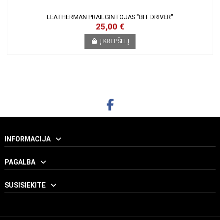
Į KREPŠELĮ
Į KREPŠELĮ
RODYTI
LEATHERMAN PRAILGINTOJAS "BIT DRIVER"
25,00 €
Į KREPŠELĮ
INFORMACIJA
PAGALBA
SUSISIEKITE