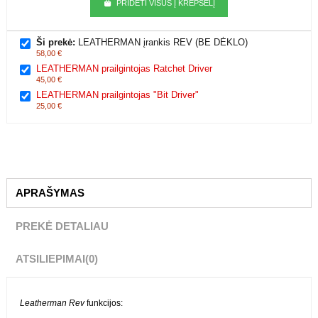
Viso kaina:
128,00 €
PRIDĖTI VISUS Į KREPŠELĮ
Ši prekė:
LEATHERMAN įrankis REV (BE DĖKLO)
58,00 €
LEATHERMAN prailgintojas Ratchet Driver
45,00 €
LEATHERMAN prailgintojas "Bit Driver"
25,00 €
APRAŠYMAS
PREKĖ DETALIAU
ATSILIEPIMAI
(0)