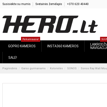
Susisiekite su mumis
Svetainės žemėlapis
+370 620 40440
Perkamiausia!
SUU
LAIKRODŽIA
GOPRO KAMEROS
INSTA360 KAMEROS
NAVIGACI
SALE!
Pagrindinis
Garso gurmanams
Kolonėlės
SONOS
Sonos Ray Wall Mount