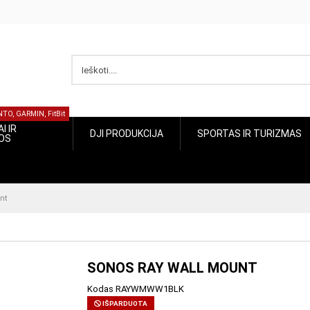
NTO, GARMIN, FitBit
I IR
DJI PRODUKCIJA
SPORTAS IR TURIZMAS
JOS
SONOS RAY WALL MOUNT
Kodas
RAYWMWW1BLK
IŠPARDUOTA