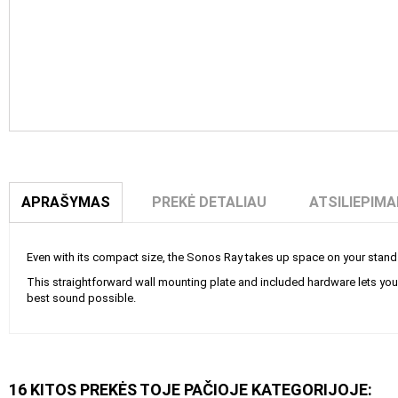
APRAŠYMAS
PREKĖ DETALIAU
ATSILIEPIMAI
Even with its compact size, the Sonos Ray takes up space on your stand 
This straightforward wall mounting plate and included hardware lets you q
best sound possible.
16 KITOS PREKĖS TOJE PAČIOJE KATEGORIJOJE: