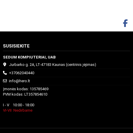
SUSISIEKITE
SEDUM KOMPIUTERIAI, UAB
Jurbarko g. 2A, LT-47183 Kaunas (centrinis įėjimas)
+37062040440
info@hero.lt
Įmonės kodas: 135785469
PVM kodas: LT357854610
I - V 10:00 - 18:00
VI-VII Nedirbame