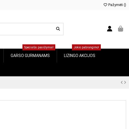
Pažymėti (
0
)
Specialūs pasiūlymai!
Jokio pabrangimo!
GARSO GURMANAMS
LIZINGO AKCIJOS