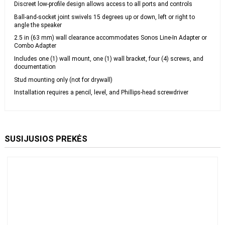
Color and finish matched to Era 300 for streamlined aesthetic
Discreet low-profile design allows access to all ports and controls
Ball-and-socket joint swivels 15 degrees up or down, left or right to
angle the speaker
2.5 in (63 mm) wall clearance accommodates Sonos Line-In Adapter
or Combo Adapter
Includes one (1) wall mount, one (1) wall bracket, four (4) screws, and
documentation
Stud mounting only (not for drywall)
Installation requires a pencil, level, and Phillips-head screwdriver
SUSIJUSIOS PREKĖS