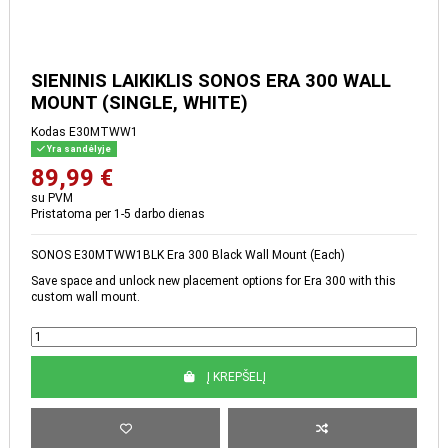
SIENINIS LAIKIKLIS SONOS
ERA 300 WALL MOUNT
(SINGLE, WHITE)
Kodas
E30MTWW1
Yra sandėlyje
89,99 €
su PVM
Pristatoma per 1-5 darbo dienas
SONOS E30MTWW1BLK Era 300 Black Wall Mount (Each)
Save space and unlock new placement options for Era 300 with this
custom wall mount.
Į KREPŠELĮ