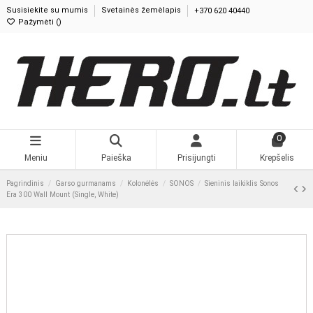
Susisiekite su mumis
Svetainės žemėlapis
+370 620 40440
Pažymėti (
0
)
0
Meniu
Paieška
Prisijungti
Krepšelis
Pagrindinis
Garso gurmanams
Kolonėlės
SONOS
Sieninis laikiklis
Sonos Era 300 Wall Mount (Single, White)