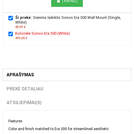
Viso kaina:
588,99 €
Į KREPŠELĮ
Ši prekė:
Sieninis laikiklis Sonos Era 300 Wall Mount (Single,
White)
89,99 €
Kolonėlė Sonos Era 300 (White)
499,00 €
APRAŠYMAS
PREKĖ DETALIAU
ATSILIEPIMAI
(0)
Features