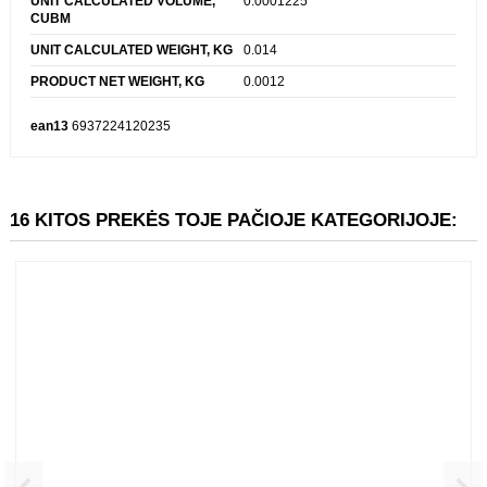
UNITS PER SHIPPING BOX
1
UNIT CALCULATED VOLUME,
0.0001225
CUBM
UNIT CALCULATED WEIGHT, KG
0.014
PRODUCT NET WEIGHT, KG
0.0012
ean13
6937224120235
16 KITOS PREKĖS TOJE PAČIOJE KATEGORIJOJE: