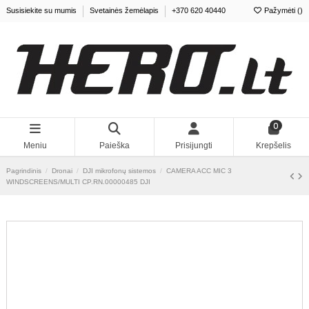
Susisiekite su mumis
Svetainės žemėlapis
+370 620 40440
Pažymėti (
0
)
0
Meniu
Paieška
Prisijungti
Krepšelis
Pagrindinis
Dronai
DJI mikrofonų sistemos
CAMERA ACC MIC 3
WINDSCREENS/MULTI CP.RN.00000485 DJI