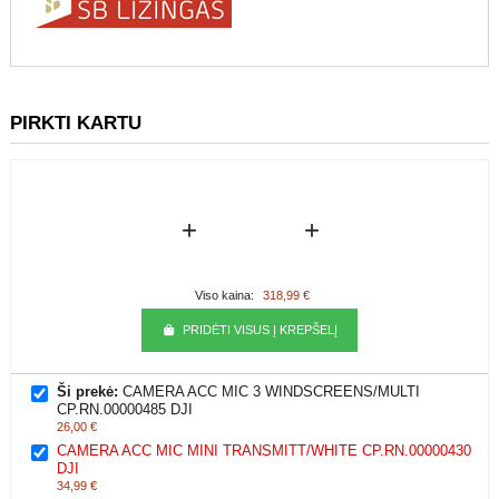
PIRKTI KARTU
+
+
Viso kaina:
318,99 €
PRIDĖTI VISUS Į KREPŠELĮ
Ši prekė:
CAMERA ACC MIC 3 WINDSCREENS/MULTI
CP.RN.00000485 DJI
26,00 €