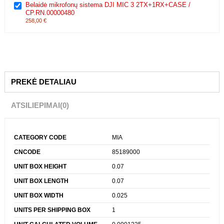
CAMERA ACC MIC MINI TRANSMITT/WHITE CP.RN.00000430 DJI
34,99 €
Belaidė mikrofonų sistema DJI MIC 3 2TX+1RX+CASE /
CP.RN.00000480
258,00 €
PREKĖ DETALIAU
ATSILIEPIMAI
(0)
CATEGORY CODE
MIA
CNCODE
85189000
UNIT BOX HEIGHT
0.07
UNIT BOX LENGTH
0.07
UNIT BOX WIDTH
0.025