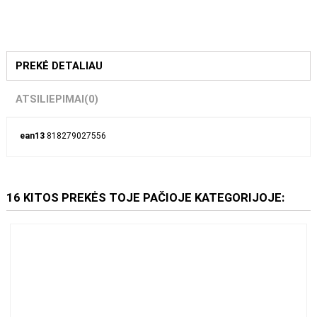
23,98 €
PREKĖ DETALIAU
ATSILIEPIMAI
(0)
ean13
818279027556
16 KITOS PREKĖS TOJE PAČIOJE KATEGORIJOJE: