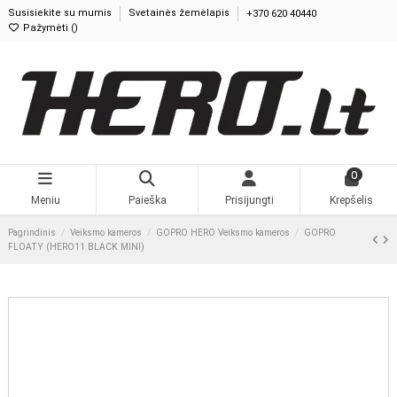
Susisiekite su mumis
Svetainės žemėlapis
+370 620 40440
Pažymėti (
0
)
0
Meniu
Paieška
Prisijungti
Krepšelis
Pagrindinis
Veiksmo kameros
GOPRO HERO Veiksmo kameros
GOPRO
FLOATY (HERO11 BLACK MINI)