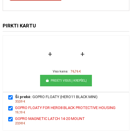
PIRKTI KARTU
+
+
Viso kaina:
76,76 €
PRIDĖTI VISUS Į KREPŠELĮ
Ši prekė:
GOPRO FLOATY (HERO11 BLACK MINI)
33,59 €
GOPRO FLOATY FOR HERO8 BLACK PROTECTIVE HOUSING
19,19 €
GOPRO MAGNETIC LATCH 14-20 MOUNT