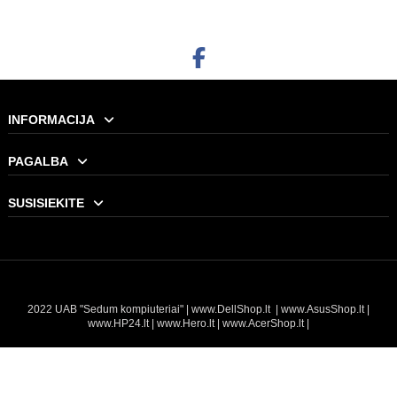
Į KREPŠELĮ
INFORMACIJA
PAGALBA
SUSISIEKITE
2022 UAB "Sedum kompiuteriai" |
www.DellShop.lt
|
www.AsusShop.lt
|