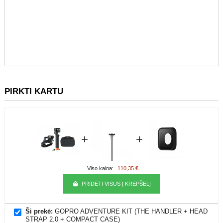
PIRKTI KARTU
+
+
Viso kaina:
110,35 €
PRIDĖTI VISUS Į KREPŠELĮ