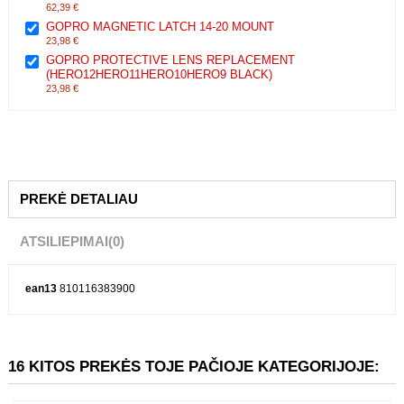
Ši prekė:
GOPRO ADVENTURE KIT (THE HANDLER + HEAD STRAP
2.0 + COMPACT CASE)
62,39 €
GOPRO MAGNETIC LATCH 14-20 MOUNT
23,98 €
GOPRO PROTECTIVE LENS REPLACEMENT
(HERO12HERO11HERO10HERO9 BLACK)
23,98 €
PREKĖ DETALIAU
ATSILIEPIMAI
(0)
ean13
810116383900