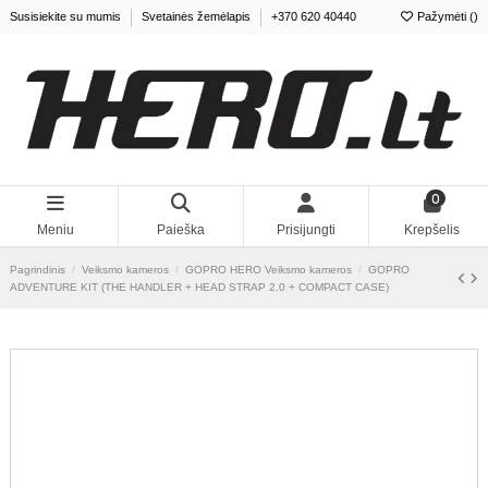
Susisiekite su mumis
Svetainės žemėlapis
+370 620 40440
Pažymėti (
0
)
0
Meniu
Paieška
Prisijungti
Krepšelis
Pagrindinis
Veiksmo kameros
GOPRO HERO Veiksmo kameros
GOPRO
ADVENTURE KIT (THE HANDLER + HEAD STRAP 2.0 + COMPACT CASE)