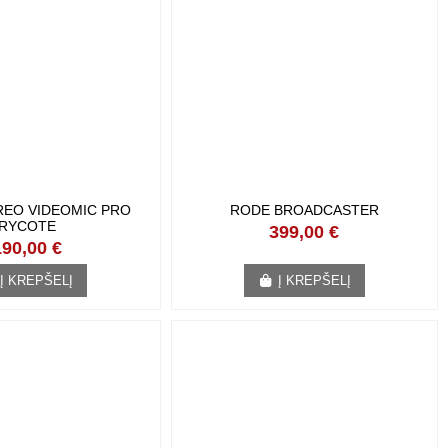
REO VIDEOMIC PRO
RODE BROADCASTER
RYCOTE
399,00 €
190,00 €
Į KREPŠELĮ
Į KREPŠELĮ