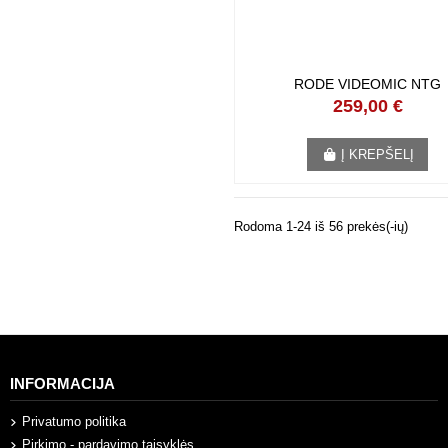
RODE VIDEOMIC NTG
259,00 €
Į KREPŠELĮ
Rodoma 1-24 iš 56 prekės(-ių)
INFORMACIJA
Privatumo politika
Pirkimo - pardavimo taisyklės