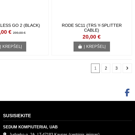
LESS GO 2 (BLACK)
RODE SC11 (TRS Y-SPLITTER CABLE)
,00 €
20,00 €
299,00 €
Į KREPŠELĮ
Į KREPŠELĮ
1
2
3
SUSISIEKITE
SEDUM KOMPIUTERIAI, UAB
Jurbarko g. 2A, LT-47183 Kaunas (centrinis įėjimas)