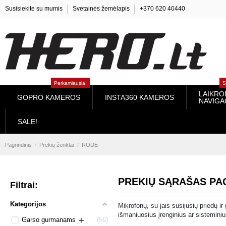
Susisiekite su mumis
Svetainės žemėlapis
+370 620 40440
Perkamiausia!
SUU
LAIKRODŽIA
GOPRO KAMEROS
INSTA360 KAMEROS
NAVIGACI
SALE!
Pagrindinis
Prekių ženklai
RODE
PREKIŲ SĄRAŠAS PAG
Filtrai:
Kategorijos
Mikrofonų, su jais susijusių priedų i
išmaniuosius įrenginius ar sisteminiu
Garso gurmanams
56