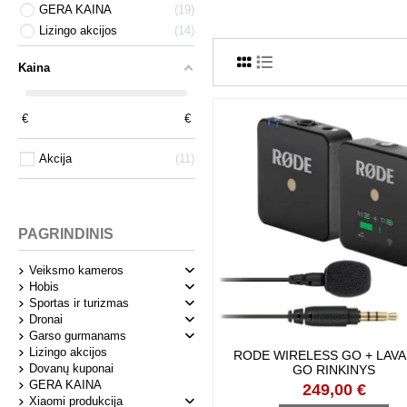
GERA KAINA
19
Lizingo akcijos
14
Kaina
12
€
1099
€
Akcija
11
PAGRINDINIS
Veiksmo kameros
Hobis
Sportas ir turizmas
Dronai
Garso gurmanams
Lizingo akcijos
RODE WIRELESS GO + LAVALI
Dovanų kuponai
RINKINYS
GERA KAINA
249,00 €
Xiaomi produkcija