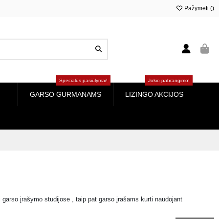
Pažymėti (
0
)
Specialūs pasiūlymai!
Jokio pabrangimo!
GARSO GURMANAMS
LIZINGO AKCIJOS
i garso įrašymo studijose , taip pat garso įrašams kurti naudojant