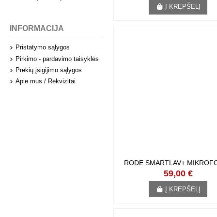
Į KREPŠELĮ
INFORMACIJA
Pristatymo sąlygos
Pirkimo - pardavimo taisyklės
Prekių įsigijimo sąlygos
Apie mus / Rekvizitai
RODE SMARTLAV+ MIKROFO
59,00 €
Į KREPŠELĮ