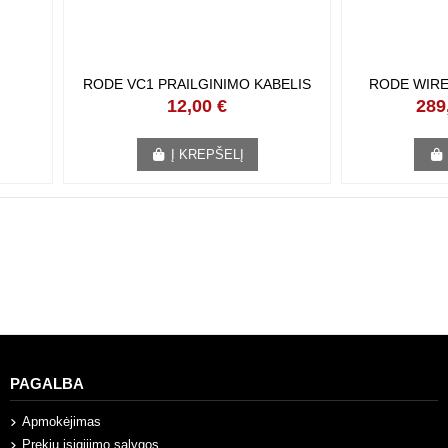
RODE VC1 PRAILGINIMO KABELIS
RODE WIRE
12,00 €
289
Į KREPŠELĮ
PAGALBA
Apmokėjimas
Prekių įsigijimo sąlygos