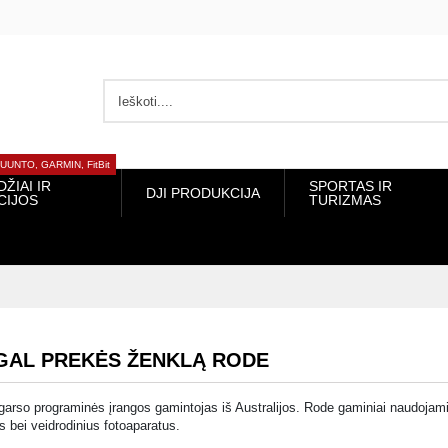
NTO, GARMIN, FitBit
I IR
DJI PRODUKCIJA
SPORTAS IR TURIZMAS
JOS
AL PREKĖS ŽENKLĄ RODE
r garso programinės įrangos gamintojas iš Australijos. Rode gaminiai naudojam
s bei veidrodinius fotoaparatus.