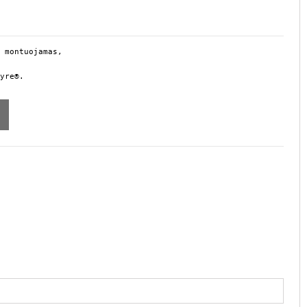
 montuojamas, 
yre®.