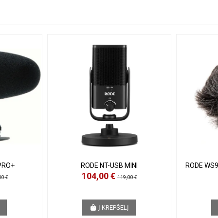
PRO+
RODE NT-USB MINI
RODE WS9
104,00 €
00 €
119,00 €
Į
Į KREPŠELĮ