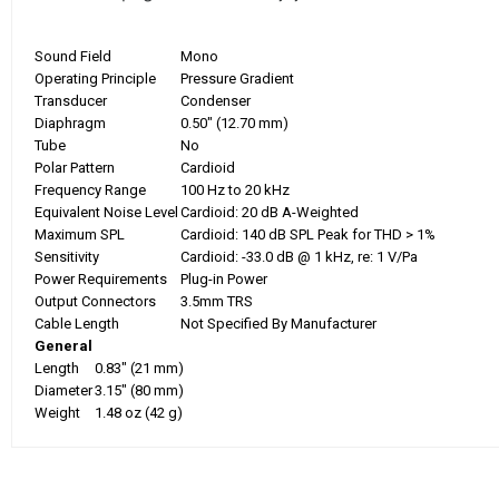
Sound Field
Mono
Operating Principle
Pressure Gradient
Transducer
Condenser
Diaphragm
0.50" (12.70 mm)
Tube
No
Polar Pattern
Cardioid
Frequency Range
100 Hz to 20 kHz
Equivalent Noise Level
Cardioid: 20 dB A-Weighted
Maximum SPL
Cardioid: 140 dB SPL Peak for THD > 1%
Sensitivity
Cardioid: -33.0 dB @ 1 kHz, re: 1 V/Pa
Power Requirements
Plug-in Power
Output Connectors
3.5mm TRS
Cable Length
Not Specified By Manufacturer
General
Length
0.83" (21 mm)
Diameter
3.15" (80 mm)
Weight
1.48 oz (42 