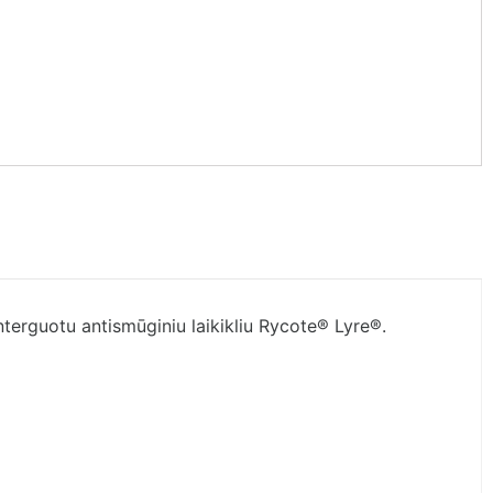
erguotu antismūginiu laikikliu Rycote® Lyre®.
