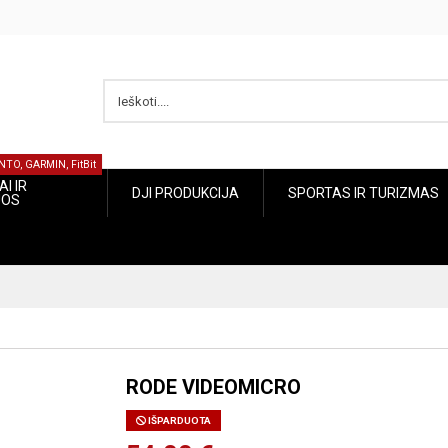
NTO, GARMIN, FitBit
I IR
DJI PRODUKCIJA
SPORTAS IR TURIZMAS
JOS
RODE VIDEOMICRO
IŠPARDUOTA