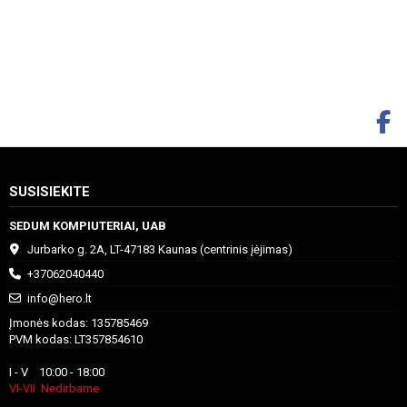
SUSISIEKITE
SEDUM KOMPIUTERIAI, UAB
Jurbarko g. 2A, LT-47183 Kaunas (centrinis įėjimas)
+37062040440
info@hero.lt
Įmonės kodas: 135785469
PVM kodas: LT357854610
I - V 10:00 - 18:00
VI-VII Nedirbame