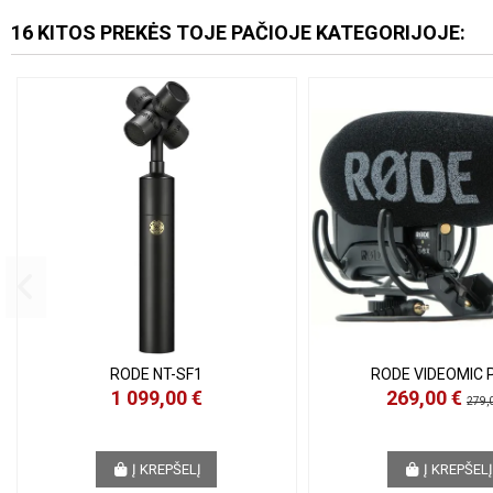
16 KITOS PREKĖS TOJE PAČIOJE KATEGORIJOJE:
RODE NT-SF1
RODE VIDEOMIC 
1 099,00 €
269,00 €
279,
Į KREPŠELĮ
Į KREPŠEL