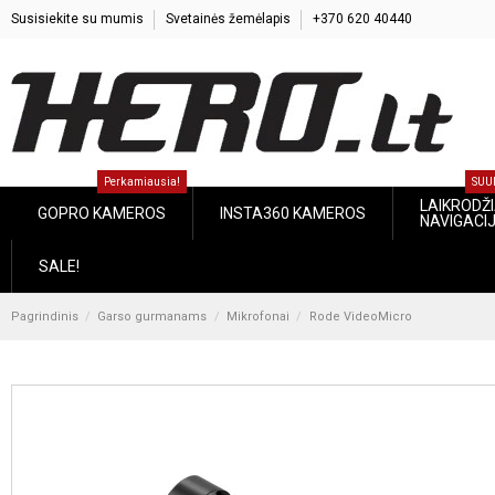
Susisiekite su mumis
Svetainės žemėlapis
+370 620 40440
Perkamiausia!
SUU
LAIKRODŽIA
GOPRO KAMEROS
INSTA360 KAMEROS
NAVIGACI
SALE!
Pagrindinis
Garso gurmanams
Mikrofonai
Rode VideoMicro