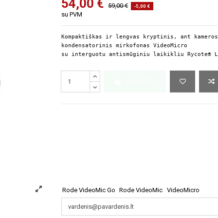
54,00 €
59,00 €
-5,00 €
su PVM
Kompaktiškas ir lengvas kryptinis, ant kameros
kondensatorinis mirkofonas VideoMicro 
su interguotu antismūginiu laikikliu Rycote® L
Į KREPŠELĮ
Rode VideoMic Go
Rode VideoMic
VideoMicro