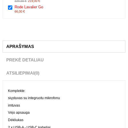
Ši prekė:
Rode Wireless GO 2 (single)
219,00 €
229,00 €
Rode Lavalier Go
66,00 €
APRAŠYMAS
PREKĖ DETALIAU
ATSILIEPIMAI
(0)
Komplekte:
siųstuvas su integruotu mikrofonu
imtuvas
Vėjo apsauga
Dėkliukas