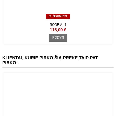
IŠPARDUOTA
RODE MAGCLIP GO (MAGNET CLIP FOR THE WIRELESS GO)
RODE INTERVIEW GO WIRELESS GO "RANKENA"
25,00 €
19,00 €
IŠPARDUOTA
RODYTI
Į KREPŠELĮ
RODE AI-1
115,00 €
RODYTI
KLIENTAI, KURIE PIRKO ŠIĄ PREKĘ TAIP PAT PIRKO: