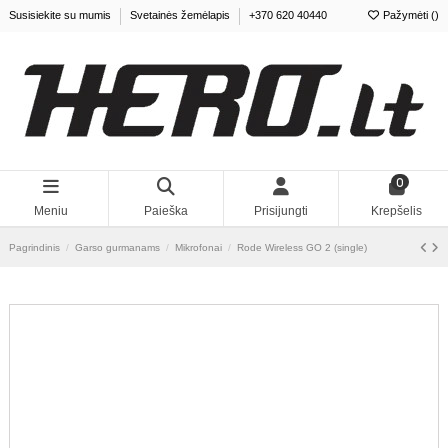
Susisiekite su mumis
Svetainės žemėlapis
+370 620 40440
Pažymėti (
)
0
Meniu
Paieška
Prisijungti
Krepšelis
Pagrindinis
Garso gurmanams
Mikrofonai
Rode Wireless GO 2 (single)