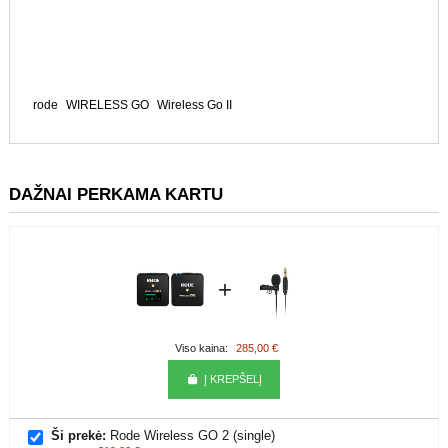
rode
WIRELESS GO
Wireless Go II
DAŽNAI PERKAMA KARTU
+
Viso kaina:
285,00 €
Į KREPŠELĮ