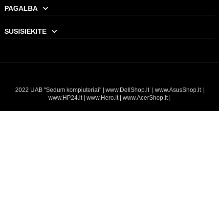
PAGALBA
SUSISIEKITE
RODE LAVALIER GO
66,00 €
2022 UAB "Sedum kompiuteriai" |
www.DellShop.lt
|
www.AsusShop.lt
|
Į KREPŠELĮ
www.HP24.lt
|
www.Hero.lt
|
www.AcerShop.lt
|